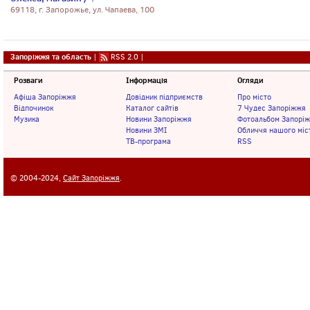
69118, г. Запорожье, ул. Чапаева, 100
Запоріжжя та область
|
RSS 2.0
|
Розваги
Інформація
Огляди
Афіша Запоріжжя
Довідник підприємств
Про місто
Відпочинок
Каталог сайтів
7 Чудес Запоріжжя
Музика
Новини Запоріжжя
Фотоальбом Запорі
Новини ЗМІ
Обличчя нашого міс
ТВ-програма
RSS
© 2004-2024,
Сайт Запоріжжя
.