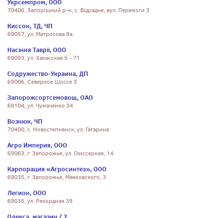
Укрсемпром, ООО
70406, Запорiзький р-н, с. Вiдрадне, вул. Перемоги 3
Киссон, ТД, ЧП
69057, ул. Матросова 8а
Насiння Таврii, ООО
69093, ул. Хакасская 5 - 71
Содружество-Украина, ДП
69006, Северное Шоссе 3
Запорожсортсемовощ, ОАО
69104, ул. Чумаченко 34
Вознюк, ЧП
70400, с. Новостепнянск, ул. Гагарина
Агро Империя, ООО
69063, г. Запорожье, ул. Глиссерная, 14
Карпорация «Агросинтез», ООО
69035, г. Запорожье, Маяковского, 3
Легион, ООО
69035, ул. Рекордная 39
Олекса, магазин / ?