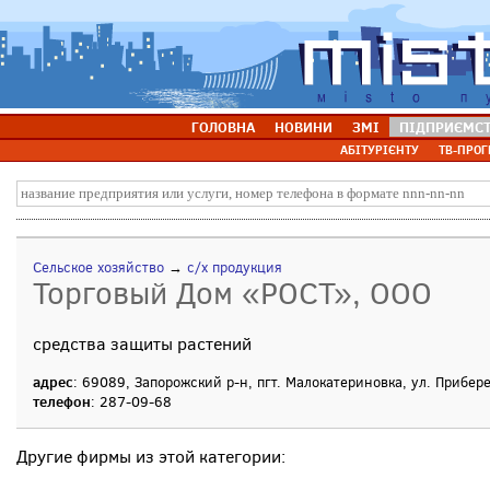
ГОЛОВНА
НОВИНИ
ЗМІ
ПІДПРИЄМС
АБІТУРІЄНТУ
ТВ-ПРОГ
Сельское хозяйство
→
с/х продукция
Торговый Дом «РОСТ», ООО
средства защиты растений
адрес
: 69089, Запорожский р-н, пгт. Малокатериновка, ул. Прибер
телефон
: 287-09-68
Другие фирмы из этой категории: