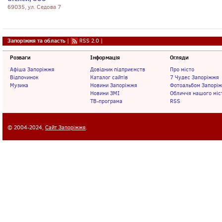
69035, ул. Седова 7
Запоріжжя та область
|
RSS 2.0
|
Розваги
Інформація
Огляди
Афіша Запоріжжя
Довідник підприємств
Про місто
Відпочинок
Каталог сайтів
7 Чудес Запоріжжя
Музика
Новини Запоріжжя
Фотоальбом Запорі
Новини ЗМІ
Обличчя нашого міс
ТВ-програма
RSS
© 2004-2024,
Сайт Запоріжжя
.