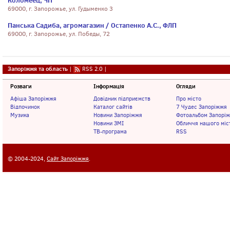
Коломеец, ЧП
69000, г. Запорожье, ул. Гудыменко 3
Панська Садиба, агромагазин / Остапенко А.С., ФЛП
69000, г. Запорожье, ул. Победы, 72
Запоріжжя та область
|
RSS 2.0
|
Розваги
Інформація
Огляди
Афіша Запоріжжя
Довідник підприємств
Про місто
Відпочинок
Каталог сайтів
7 Чудес Запоріжжя
Музика
Новини Запоріжжя
Фотоальбом Запорі
Новини ЗМІ
Обличчя нашого міс
ТВ-програма
RSS
© 2004-2024,
Сайт Запоріжжя
.