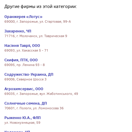
Другие фирмы из этой категории:
Оранжерея «Лотус»
69000, г. Запорожье, ул. Стартовая, 99-А
Захаренко, ЧП
71716, г. Молочанск, ул. Таврическая 9
Насiння Таврii, ООО
69093, ул. Хакасская 5 - 71
Скифия, ПТК, ООО
69095, пр. Ленина 93 - 8
Содружество-Украина, ДП
69006, Северное Шоссе 3
Агрохимсервис, ООО
69035, г. Запорожье, вул. Жаботинського, 49
Солнечные семена, ДП
70601, г. Пологи, ул. Ломоносова 36
Рыженко Ю.А., ФЛП
ул. Новокузнецкая, 59