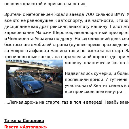
покорял красотой и оригинальностью.
Зрители с нетерпением ждали заезда 700-сильной BMW. У
все кто не равнодушен к автоспорту, и в частности, к тако
дисциплине как дрэг-рейсинг, знают эту машину. Пилот это
харьковчанин Максим Шерстюк, неоднократный призер э
и Чемпионата Украины по дрэгу. На сегодняшний день се
быстрых автомобилей страны (лучшее время прохождения кв
за мокрого асфальта машина так и не выехала на старт. 
тренировочные заезды на параллельной дороге, где при 
машину, практически как по л
Надвигались сумерки, и боль
поспешили домой. И тут меня 
участвовать! Хватит сидеть в
все происходящее изнутри...
....Легкая дрожь на старте, газ в пол и вперед! Незабывае
Татьяна Соколова
Газета «Автопарк»