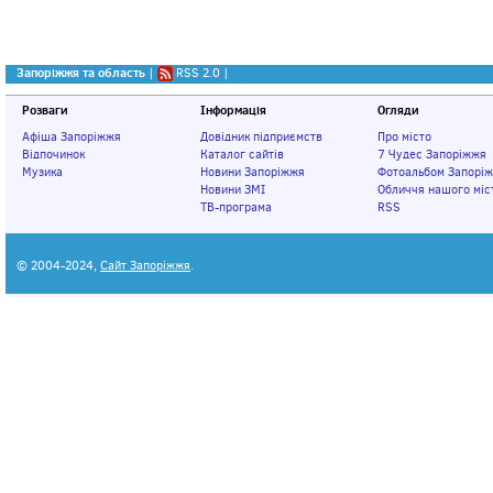
Запоріжжя та область
|
RSS 2.0
|
Розваги
Інформація
Огляди
Афіша Запоріжжя
Довідник підприємств
Про місто
Відпочинок
Каталог сайтів
7 Чудес Запоріжжя
Музика
Новини Запоріжжя
Фотоальбом Запорі
Новини ЗМІ
Обличчя нашого міс
ТВ-програма
RSS
© 2004-2024,
Сайт Запоріжжя
.