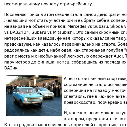
неофициальному ночному стрит-рейсингу.
Последняя гонка в этом сезоне стала самой демократичн
желающий мог стать участником и выбрать себе в соперн
не взирая на объем и привод: Mercedes vs Subaru, Skoda vs
vs ВАЗ2101, Subaru vs Mitsubishi. Это самый скромный сп
интереснейших заездов, финал которых оказался не так у
предсказуем, как казалось первоначально на старте. Бо
радовались как дети, наблюдая, как старенькая голубая 
рвет с места и с необычайной легкостью опережает Audi. 
пару метров до финиша, немец, собравшись из последних 
ВАЗик.
А чего стоит вечный спор меж
состязание не стало исключе
соперники на глазах у много
спектакль, где в каждом акте
превосходство, поочередно в
И, конечно, невозможно не у
автопром, представители кото
Кто-то радовал многочисленных зрителей скоростью, а кт