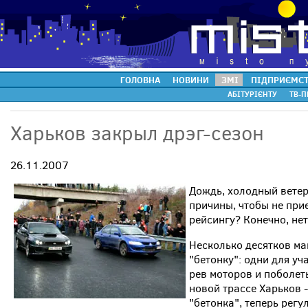
ГОЛОВНА
НОВИНИ
ЗМІ
ПІДПРИЄМС
АБІТУРІЄНТУ
ТВ-П
Харьков закрыл дрэг-сезон
26.11.2007
Дождь, холодный ветер,
причины, чтобы не прие
рейсингу? Конечно, нет
Несколько десятков м
"бетонку": одни для у
рев моторов и поболет
новой трассе Харьков 
"бетонка", теперь регу