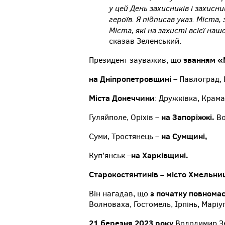
у цей День захисників і захисн
героїв. Я підписав указ. Міст
Міста, які на захисті всієї наш
сказав Зеленський.
званням «М
Президент зауважив, що
на Дніпропетровщині
– Павлоград, 
Міста Донеччини
: Дружківка, Крама
на Запоріжжі.
Гуляйполе, Оріхів –
Во
на Сумщині,
Суми, Тростянець –
на Харківщині.
Куп’янськ –
Старокостянтинів – місто Хмельниц
з початку повномас
Він нагадав, що
Волноваха, Гостомель, Ірпінь, Маріуп
21 березня 2023 року
Володимир Зе