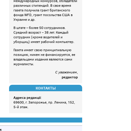
международных конкурсов, обладатели
различных стипендий. В свое время
газета получила грант британского
фонда WFD, грант посольства США в
Украине и др.
В штате – более 50 сотрудников.
Средний возраст – 38 лет. Каждый
сотрудник (кроме водителей и
уборщиц) имеет рабочий компьютер.
Газета имеет свою принципиальную
позицию, никем не финансируется, ее
владельцами издания являются сами
журналисты.
С уважением
,
редактор
КОНТАКТЫ
Адреса редакції
:
69600, г. Запорожье, пр. Ленина, 152,
5-й этаж.
ж