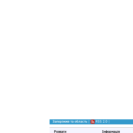
Запоріжжя та область
|
RSS 2.0
|
Розваги
Інформація