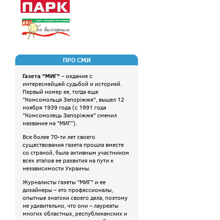
ПРО СМИ
Газета "МИГ"
– издание с
интереснейшей судьбой и историей.
Первый номер ее, тогда еще
"Комсомольця Запоріжжя", вышел 12
ноября 1939 года (с 1991 года
"Комсомолець Запоріжжя" сменил
название на "МИГ").
Все более 70-ти лет своего
существования газета прошла вместе
со страной, была активным участником
всех этапов ее развития на пути к
независимости Украины.
Журналисты газеты "МИГ" и ее
дизайнеры – это профессионалы,
опытные знатоки своего дела, поэтому
не удивительно, что они – лауреаты
многих областных, республиканских и