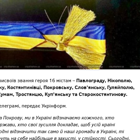
Павлограду, Нікополю,
исвоїв звання героя 16 містам –
у, Костянтинівці, Покровську, Слов’янську, Гуляйполю,
Сумам, Тростянцю, Куп’янську та Старокостянтинову.
елеграмі, передає Укрінформ.
на Покрову, ми в Україні відзначаємо кожного, хто
жави, хто свої зусилля докладає, щоб усій країні
одні відзначити так само й наші громади в Україні, ті
уть на себе найбільше в захисті, у стійкості. Сьогодні,