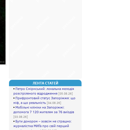
ЛЕНТА СТАТЕЙ
•
Петро Смірнський: локальна мелодія
розстріляного відродження
[05.08.26]
•
Прифpoнтовий стaтуc Зaпopiжжя: що
мiф, а щo peaльність
[04.08.26]
•
Мобільні клініки на Запоріжжі:
допомога 7 120 жителям за 76 виїздів
[03.08.26]
•
Бути донором – зовсім не страшно:
журналістка МИГа про свій перший