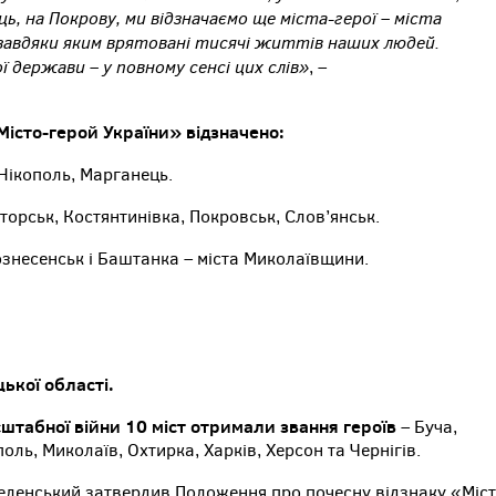
иць, на Покрову, ми відзначаємо ще міста-герої – міста
а, завдяки яким врятовані тисячі життів наших людей.
ої держави – у повному сенсі цих слів»
, –
істо-герой України» відзначено:
Нікополь, Марганець.
торськ, Костянтинівка, Покровськ, Слов’янськ.
знесенськ і Баштанка – міста Миколаївщини.
ької області.
штабної війни 10 міст отримали звання героїв
– Буча,
оль, Миколаїв, Охтирка, Харків, Херсон та Чернігів.
ленський затвердив Положення про почесну відзнаку «Міст