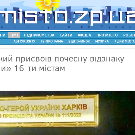
НИ
ЗМІ
ПІДПРИЄМСТВА
САЙТИ
АФІША
ПРО МІСТО
РОБО
АБІТУРІЄНТУ
ТВ-ПРОГРАМА
ВІДПОЧИНОК
МУЗИКА
7 ДИВ МІСТА
ий присвоїв почесну відзнаку
ни» 16-ти містам