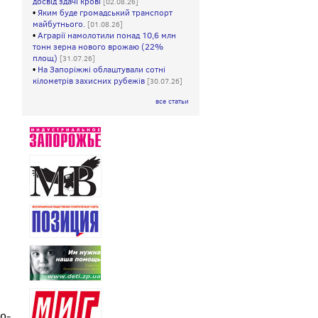
досвід здачі крові
[02.08.26]
•
Яким буде громадський транспорт
майбутнього.
[01.08.26]
•
Аграрії намолотили понад 10,6 млн
тонн зерна нового врожаю (22%
площ)
[31.07.26]
•
На Запоріжжі облаштували сотні
кілометрів захисних рубежів
[30.07.26]
все статьи
о-