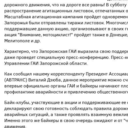
дорожного движения, что на дороге все равны! В субботу
распространение агитационных листовок, отпечатанных 
Масштабная агитационная кампания пройдет одновременн
Запорожья были отправлены тиражи листовок. Многочисл
поддержавшие данную акцию, организовывают в своих го
акция "Внимание, мотоциклист!" пройдет также в Донецке
Мелитополе и др.
Характерно, что Запорожская ГАИ выразила свою поддер
даже проведет специальную пресс-конференцию. Пресс-ко
Управлении ГАИ Запорожской области.
Как сообщил нашему корреспонденту Президент Ассоциа
(АВТРАНС) Виталий Дзюба, данное мероприятие можно счи
впервые официально органы ГАИ и байкеры начинают пл
профилактике аварийности и привлечению общественного
Байк-клубы, участвующие в акции и поддерживающие ее 
декларируют свою готовность соблюдать правила дорожн
аварийных ситуаций, а также проявлять взаимную вежли
Именно этого же байкеры в свою очередь ожидают и от "
движения.