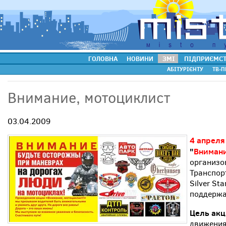
ГОЛОВНА
НОВИНИ
ЗМІ
ПІДПРИЄМС
АБІТУРІЄНТУ
ТВ-П
Внимание, мотоциклист
03.04.2009
4 апреля
"
Внимани
организо
Транспор
Silver St
поддержа
Цель ак
движения