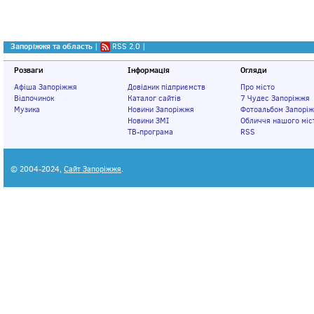
Запоріжжя та область
|
RSS 2.0
|
Розваги
Інформація
Огляди
Афіша Запоріжжя
Довідник підприємств
Про місто
Відпочинок
Каталог сайтів
7 Чудес Запоріжжя
Музика
Новини Запоріжжя
Фотоальбом Запорі
Новини ЗМІ
Обличчя нашого міс
ТВ-програма
RSS
© 2004-2024,
Сайт Запоріжжя
.