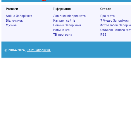
Розваги
Інформація
Огляди
Афіша Запоріжжя
Довідник підприємств
Про місто
Відпочинок
Каталог сайтів
7 Чудес Запоріжжя
Музика
Новини Запоріжжя
Фотоальбом Запорі
Новини ЗМІ
Обличчя нашого міс
ТВ-програма
RSS
© 2004-2024,
Сайт Запоріжжя
.