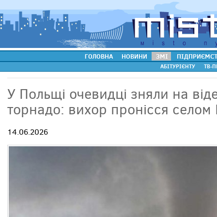
ГОЛОВНА
НОВИНИ
ЗМІ
ПІДПРИЄМС
АБІТУРІЄНТУ
ТВ-П
У Польщі очевидці зняли на ві
торнадо: вихор пронісся селом
14.06.2026