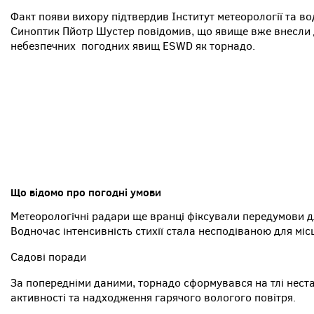
Факт появи вихору підтвердив Інститут метеорології та в
Синоптик Пйотр Шустер повідомив, що явище вже внесли 
небезпечних погодних явищ ESWD як торнадо.
Що відомо про погодні умови
Метеорологічні радари ще вранці фіксували передумови дл
Водночас інтенсивність стихії стала несподіваною для міс
Садові поради
За попередніми даними, торнадо сформувався на тлі нест
активності та надходження гарячого вологого повітря.