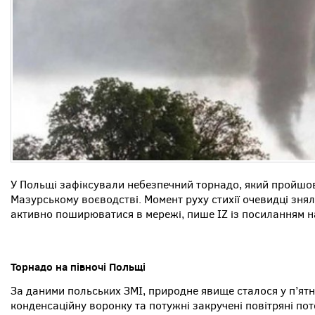
У Польщі зафіксували небезпечний торнадо, який пройшов
Мазурському воєводстві. Момент руху стихії очевидці знял
активно поширюватися в мережі, пише IZ із посиланням 
Торнадо на півночі Польщі
За даними польських ЗМІ, природне явище сталося у п’ят
конденсаційну воронку та потужні закручені повітряні пот