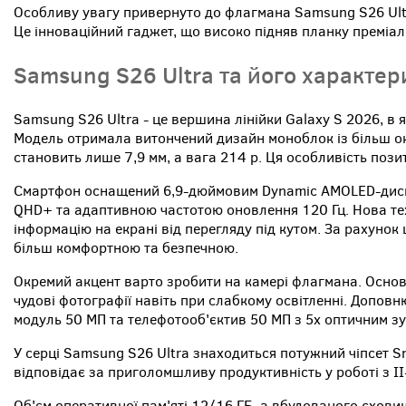
Особливу увагу привернуто до флагмана Samsung S26 Ultr
Це інноваційний гаджет, що високо підняв планку преміал
Samsung S26 Ultra та його характер
Samsung S26 Ultra - це вершина лінійки Galaxy S 2026, в я
Модель отримала витончений дизайн моноблок із більш о
становить лише 7,9 мм, а вага 214 р. Ця особливість поз
Смартфон оснащений 6,9-дюймовим Dynamic AMOLED-дисп
QHD+ та адаптивною частотою оновлення 120 Гц. Нова тех
інформацію на екрані від перегляду під кутом. За рахунок
більш комфортною та безпечною.
Окремий акцент варто зробити на камері флагмана. Осно
чудові фотографії навіть при слабкому освітленні. Допо
модуль 50 МП та телефотооб'єктив 50 МП з 5х оптичним зу
У серці Samsung S26 Ultra знаходиться потужний чіпсет Sn
відповідає за приголомшливу продуктивність у роботі з ІІ-
Об'єм оперативної пам'яті 12/16 ГБ, а вбудованого схови