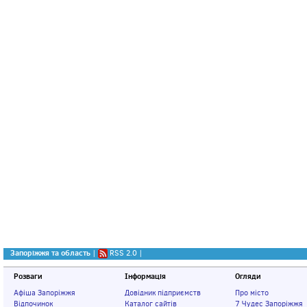
Запоріжжя та область
|
RSS 2.0
|
Розваги
Інформація
Огляди
Афіша Запоріжжя
Довідник підприємств
Про місто
Відпочинок
Каталог сайтів
7 Чудес Запоріжжя