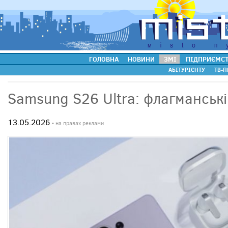
ГОЛОВНА
НОВИНИ
ЗМІ
ПІДПРИЄМС
АБІТУРІЄНТУ
ТВ-П
Samsung S26 Ultra: флагманськ
13.05.2026
• на правах реклами