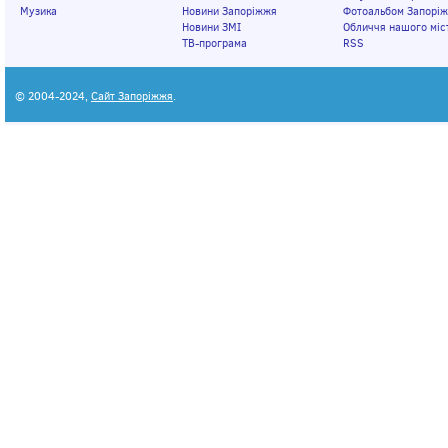
Музика
Новини Запоріжжя
Фотоальбом Запорі
Новини ЗМІ
Обличчя нашого міс
ТВ-програма
RSS
© 2004-2024,
Сайт Запоріжжя
.