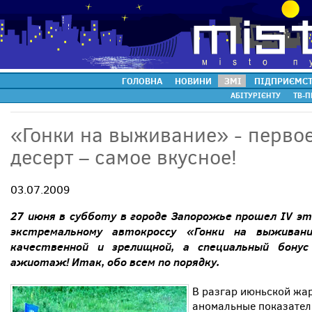
ГОЛОВНА
НОВИНИ
ЗМІ
ПІДПРИЄМС
АБІТУРІЄНТУ
ТВ-П
«Гонки на выживание» - первое,
десерт – самое вкусное!
03.07.2009
27 июня в субботу в городе Запорожье прошел IV э
экстремальному автокроссу «Гонки на выживани
качественной и зрелищной, а специальный бону
ажиотаж! Итак, обо всем по порядку.
В разгар июньской жа
аномальные показател