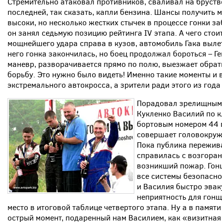
Стремительно атаковал противников, сваливал на брустве
последней, так сказать, капли бензина. Шансы получить м
высоки, но несколько жестких стычек в процессе гонки з
он занял седьмую позицию рейтинга IV этапа. А чего стои
мощнейшего удара справа в кузов, автомобиль Гака вылета
него гонка закончилась, но боец продолжал бороться – 
маневр, разворачивается прямо по полю, выезжает обрат
борьбу. Это нужно было видеть! Именно такие моменты и
экстремального автокросса, а зрители ради этого из года
Порадовал зрелищным 
Кукленко Василий по к
бортовым номером 44 
совершает головокруж
Пока публика пережив
справилась с возгора
возникший пожар. Гонщ
все системы безопасно
и Василия быстро эвак
неприятность для гонщи
место в итоговой таблице четвертого этапа. Ну а в памяти
острый момент, подаренный нам Василием, как «визитная