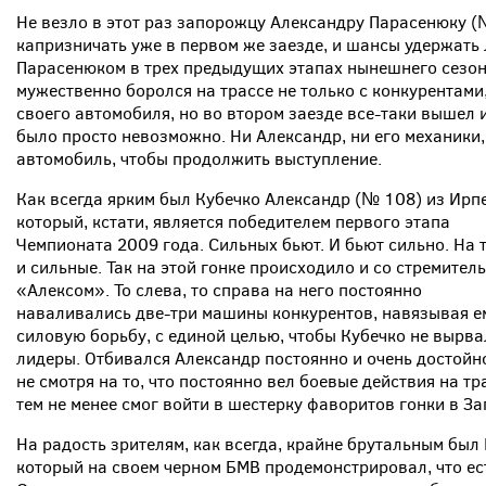
Не везло в этот раз запорожцу Александру Парасенюку (
капризничать уже в первом же заезде, и шансы удержать
Парасенюком в трех предыдущих этапах нынешнего сезона,
мужественно боролся на трассе не только с конкурентами
своего автомобиля, но во втором заезде все-таки вышел 
было просто невозможно. Ни Александр, ни его механики,
автомобиль, чтобы продолжить выступление.
Как всегда ярким был Кубечко Александр (№ 108) из Ирп
который, кстати, является победителем первого этапа
Чемпионата 2009 года. Сильных бьют. И бьют сильно. На 
и сильные. Так на этой гонке происходило и со стремител
«Алексом». То слева, то справа на него постоянно
наваливались две-три машины конкурентов, навязывая е
силовую борьбу, с единой целью, чтобы Кубечко не вырва
лидеры. Отбивался Александр постоянно и очень достойно
не смотря на то, что постоянно вел боевые действия на тр
тем не менее смог войти в шестерку фаворитов гонки в З
На радость зрителям, как всегда, крайне брутальным был
который на своем черном БМВ продемонстрировал, что ес