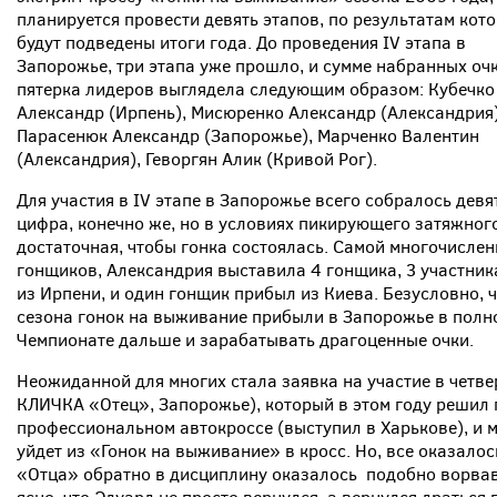
планируется провести девять этапов, по результатам кот
будут подведены итоги года. До проведения IV этапа в
Запорожье, три этапа уже прошло, и сумме набранных оч
пятерка лидеров выглядела следующим образом: Кубечко
Александр (Ирпень), Мисюренко Александр (Александрия)
Парасенюк Александр (Запорожье), Марченко Валентин
(Александрия), Геворгян Алик (Кривой Рог).
Для участия в IV этапе в Запорожье всего собралось дев
цифра, конечно же, но в условиях пикирующего затяжного
достаточная, чтобы гонка состоялась. Самой многочисле
гонщиков, Александрия выставила 4 гонщика, 3 участника
из Ирпени, и один гонщик прибыл из Киева. Безусловно, 
сезона гонок на выживание прибыли в Запорожье в полно
Чемпионате дальше и зарабатывать драгоценные очки.
Неожиданной для многих стала заявка на участие в четве
КЛИЧКА «Отец», Запорожье), который в этом году решил 
профессиональном автокроссе (выступил в Харькове), и м
уйдет из «Гонок на выживание» в кросс. Но, все оказалос
«Отца» обратно в дисциплину оказалось подобно ворвав