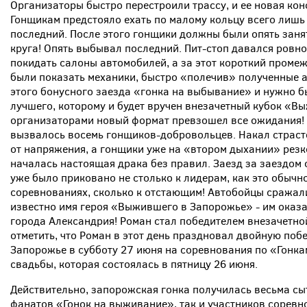
Организаторы быстро перестроили трассу, и ее новая ко
Гонщикам предстояло ехать по малому кольцу всего лишь 
последний. После этого гонщики должны были опять занять
круга! Опять выбывал последний. Пит-стоп давался ровн
покидать салоны автомобилей, а за этот короткий проме
были показать механики, быстро «полечив» полученные 
этого бонусного заезда «гонка на выбывание» и нужно б
лучшего, которому и будет вручен внезачетный кубок «
организаторами новый формат превзошел все ожидания! 
вызвалось восемь гонщиков-добровольцев. Накал страст
от напряжения, а гонщики уже на «втором дыхании» резк
началась настоящая драка без правил. Заезд за заездом 
уже было приковано не столько к лидерам, как это обычн
соревнованиях, сколько к отстающим! Автобойцы сражалис
известно имя героя «Выжившего в Запорожье» - им оказ
города Александрия! Роман стал победителем внезачетн
отметить, что Роман в этот день праздновал двойную побе
Запорожье в субботу 27 июня на соревнования по «Гонка
свадьбы, которая состоялась в пятницу 26 июня.
Действительно, запорожская гонка получилась весьма сы
фанатов «Гонок на выживание», так и участников соревн