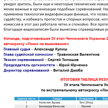
увидел зритель, были еще и некоторые технические новше
менее важные в организации подобных соревнований. На
применена технология видеофиксации финиша, что позво
судейству, и избежать протестов и спорных вопросов, ко
комиссия в этот раз работала четко и спокойно. Все про
благодаря видеозаписям были вынесены справедливые р
Команда, подготовившая IV этап Чемпионата Украины 
автокроссу «Гонки на выживание»
:
Главный судья
Александр Кулиш
–
Глава судейской комиссии
Травинская Валентина
–
Техком соревнований
Сергей Тимошов
–
Председатель оргкомитета
Юрий Юрченко
–
Директор соревнований
Виталий Дзюба
–
ИТОГОВАЯ ТАБЛИЦА РЕЗ
IV этапа Чемпионата У
по экстремальному автокроссу «Го
Занятое место
Гонщик
Псевдоним
Бор
1
Колесник Эдуард
Тато (Отец)
2
Белозеров Вячеслав
Мелкий