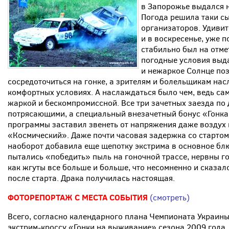
в Запорожье выдался н
Погода решила таки сы
организаторов. Удивите
и в воскресенье, уже п
стабильно был на отме
погодные условия выда
и нежаркое Солнце по
сосредоточиться на гонке, а зрителям и болельщикам нас
комфортных условиях. А наслаждаться было чем, ведь са
жаркой и бескомпромиссной. Все три зачетных заезда по
потрясающими, а специальный внезачетный бонус «Гонка
программы заставил звенеть от напряжения даже воздух
«Космический». Даже почти часовая задержка со стартом 
наоборот добавила еще щепотку экстрима в основное бл
пытались «победить» пыль на гоночной трассе, нервны г
как жгуты все больше и больше, что несомненно и сказал
после старта. Драка получилась настоящая.
ФОТОРЕПОРТАЖ С МЕСТА СОБЫТИЯ
(смотреть)
Всего, согласно календарного плана Чемпионата Украины
экстрим-кроссу «Гонки на выживание» сезона 2009 года,