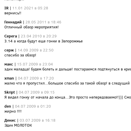
IR
|
11.01 2021 в 05:28
вернись!!
Геннадий
|
28.05 2011 в 18:46
Отличный обзор мероприятия!
Серега
|
23.04 2010 в 20:29
3.14 а когда будут еще гонки в Запорожжье
серж
|
14.09 2009 в 22:50
спасибо за обзор!
макс
|
15.07 2009 в 23:04
эдик маладца! будем болеть и дальше! постараемся подтянуться в кри
xman
|
04.07 2009 в 17:20
жалко что я пропустил...большое спасибо за такой обзор! в следущий 
Skript
|
04.07 2009 в 09:15
Я видел гонку от начала до конца...Это просто непередоваемо!!))) См
den
|
04.07 2009 в 01:20
жирно !!!!
Денис
|
03.07 2009 в 16:18
Эдик МОЛОТОК