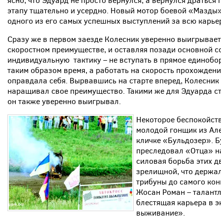
ясно, что Эдуард не просто вернулся, а вернулся драться 
этапу тщательно и усердно. Новый мотор боевой «Мазды»
одного из его самых успешных выступлений за всю карье
Сразу же в первом заезде Колесник уверенно выигрывает
скоростном преимуществе, и оставляя позади основной со
индивидуальную тактику – не вступать в прямое единобор
таким образом время, а работать на скорость прохождения
оправдала себя. Вырвавшись на старте вперед, Колесник
наращивал свое преимущество. Такими же для Эдуарда ст
он также уверенно выигрывал.
Некоторое беспокойств
молодой гонщик из Ал
кличке «Бульдозер». Б
преследовал «Отца» на
силовая борьба этих д
зрелищной, что держа
трибуны до самого кон
Жосан Роман – талантл
блестящая карьера в э
выживание».