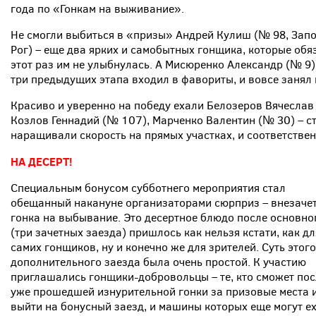
года по «Гонкам на выживание».
Не смогли выбиться в «призы» Андрей Кулиш (№ 98, Запо
Рог) – еще два ярких и самобытных гонщика, которые обя
этот раз им не улыбнулась. А Мисюренко Александр (№ 9)
три предыдущих этапа входил в фавориты, и вовсе занял 
Красиво и уверенно на победу ехали Белозеров Вячеслав
Козлов Геннадий (№ 107), Марченко Валентин (№ 30) – с
наращивали скорость на прямых участках, и соответствен
НА ДЕСЕРТ!
Специальным бонусом субботнего мероприятия стал
обещанный накануне организаторами сюрприз – внезаче
гонка на выбывание. Это десертное блюдо после основно
(три зачетных заезда) пришлось как нельзя кстати, как дл
самих гонщиков, ну и конечно же для зрителей. Суть этого
дополнительного заезда была очень простой. К участию
приглашались гонщики-добровольцы – те, кто сможет пос
уже прошедшей изнурительной гонки за призовые места 
выйти на бонусный заезд, и машины которых еще могут ех