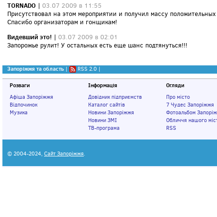
TORNADO
|
03.07 2009 в 11:55
Присутствовал на этом мероприятии и получил массу положительных
Спасибо организаторам и гонщикам!
Видевший это!
|
03.07 2009 в 02:01
Запорожье рулит! У остальных есть еще шанс подтянуться!!!
Запоріжжя та область
|
RSS 2.0
|
Розваги
Інформація
Огляди
Афіша Запоріжжя
Довідник підприємств
Про місто
Відпочинок
Каталог сайтів
7 Чудес Запоріжжя
Музика
Новини Запоріжжя
Фотоальбом Запорі
Новини ЗМІ
Обличчя нашого міс
ТВ-програма
RSS
© 2004-2024,
Сайт Запоріжжя
.