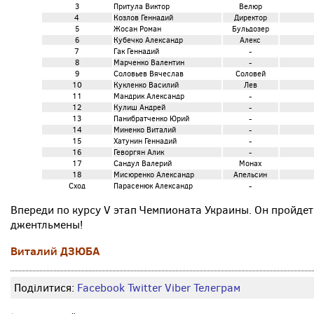
3
Притула Виктор
Велюр
4
Козлов Геннадий
Директор
5
Жосан Роман
Бульдозер
6
Кубечко Александр
Алекс
7
Гак Геннадий
-
8
Марченко Валентин
-
9
Соловьев Вячеслав
Соловей
10
Кукленко Василий
Лев
11
Мандрик Александр
-
12
Кулиш Андрей
-
13
Панибратченко Юрий
-
14
Миненко Виталий
-
15
Хатунин Геннадий
-
16
Геворгян Алик
-
17
Сандул Валерий
Монах
18
Мисюренко Александр
Апельсин
Сход
Парасенюк Александр
-
Впереди по курсу V этап Чемпионата Украины. Он пройдет 
джентльмены!
Виталий ДЗЮБА
Поділитися:
Facebook
Twitter
Viber
Телеграм