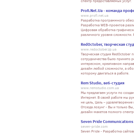
спектр предоставляемых услуг.
Profi.Net.Ua - команда проф
www.profi.net.ua
Разработка программного обес
Разработка WEB-проектов разли
Цифровая обработка графическ
различного уровня сложности. 
RedOctober, творческая сту
www.redoctober.zp.ua
Творческая студия RedOctober п
сотрудничества было принято р
интересном, креативном направ
дизайн любой сложности, а обо
которому двигаться в работе.
Rem Studio, веб-студия
www.remstudio.com.ua
Мы предлагаем услуги по созда
Интернет. В своей работе мы р
не цель, Цель – удовлетворение 
Отсюда лозунг - Вы и только Вы
дизайн-макетов полного спект
Seven Pride Communications
seven-pride.com
Seven Pride - Разработка сайто