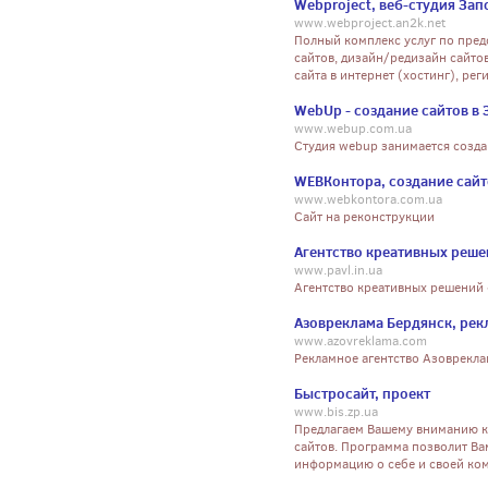
Webproject, веб-студия За
www.webproject.an2k.net
Полный комплекс услуг по пред
сайтов, дизайн/редизайн сайто
сайта в интернет (хостинг), ре
WebUp - создание сайтов в
www.webup.com.ua
Студия webup занимается созда
WEBКонтора, создание сайт
www.webkontora.com.ua
Сайт на реконструкции
Агентство креативных реше
www.pavl.in.ua
Агентство креативных решений 
Азовреклама Бердянск, рек
www.azovreklama.com
Рекламное агентство Азоврекла
Быстросайт, проект
www.bis.zp.ua
Предлагаем Вашему вниманию к
сайтов. Программа позволит Вам
информацию о себе и своей ко