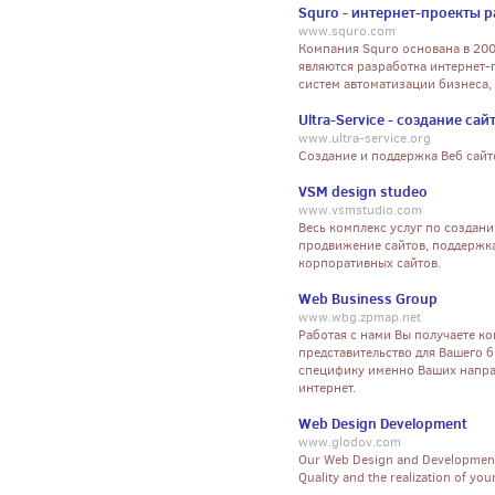
Squro - интернет-проекты 
www.squro.com
Компания Squro основана в 20
являются разработка интернет-
систем автоматизации бизнеса, 
Ultra-Service - создание сай
www.ultra-service.org
Создание и поддержка Веб сайт
VSM design studeo
www.vsmstudio.com
Весь комплекс услуг по создан
продвижение сайтов, поддержка
корпоративных сайтов.
Web Business Group
www.wbg.zpmap.net
Работая с нами Вы получаете к
представительство для Вашего 
специфику именно Ваших напра
интернет.
Web Design Development
www.glodov.com
Our Web Design and Development f
Quality and the realization of yo