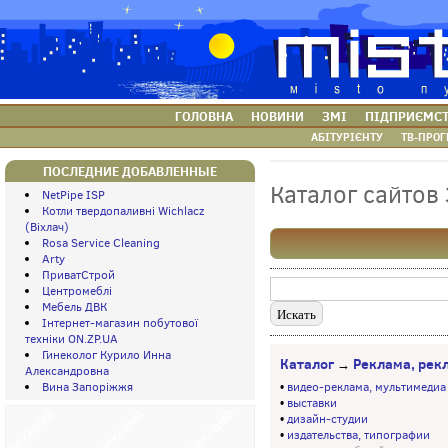
ГОЛОВНА
НОВИНИ
ЗМІ
ПІДПРИЄМС
АБІТУРІЄНТУ
ТВ-ПРОГ
ПОСЛЕДНИЕ ДОБАВЛЕННЫЕ
Каталог сайтов
NetPipe ISP
Котли твердопаливні Wichlacz
(Віхлач)
Rosa Service Cleaning
Arty
ПриватСтрой
Центромеблі
Мебель ДВК
Інтернет-магазин побутової
техніки ON.ZP.UA
Гинеколог Курило Инна
Каталог
Реклама, рек
→
Александровна
Вина Запоріжжя
•
видео-реклама, мультимедиа
•
выставки
•
дизайн-студии
•
издательства, типографии