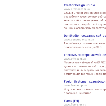
Creator Design Studio
www.creator.com.ua
Студия Creator Design Studio 
разработку качественных веб-с
технологий и размещение сайта
связанные с разработкой крупн
данных с ограничением доступа
DenStudio - создание сайто
www.denstudio.com.ua
Разработка, создание современ
поисковая оптимизация SEO.
Effective, мастерская web-д
www.effe.com.ua
Мастерская web-дизайна EFFEC
аудит и оптимизация сайтов, п
системах, индивидуальный диза
регистрация торговых марок, fl
Faelon Systems - квалифи
www.faelon.pp.ua
Услуги по настройке компьютеро
продвижение сайтов
Flame [FH]
www.flame.nm.ru