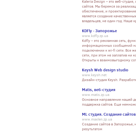
Kaleria Design – это веб-студи
сайтов. Мы беремся за реализа
обеспечение, и проектирование
является создание качественных
владельцев, не один год. Наше 
KDFly - Запорожье
www.kdfly.zp.ua
Kdfly – это рекламная сеть, фу
информационных сообщений на 
подключении к wi-fi сети. Все
сети, при этом не заплатив ни 
Открыты к взаимовыгодному сот
Keysh Web design studio
www.keysh.net
Дизайн-студия Keysh. Разработк
Matis, веб-студия
www.matis.zp.ua
Основное направление нашей де
поддержка сайтов. Еще немнож
ML студия. Создание сайтов
www.maxlen.zp.ua
Создание сайтов в Запорожье, н
резутьтатом