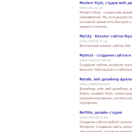
Modern Style, студия web-д
www.ms.zp.ua
Modern Style - студия web-диза
направлений. Мы используем п
основной целью есть быстрое и
каждого клиента.
MyCity - Каталог сайтов Ук
www.mycity.in.ua
Бесплатный каталог сайтов, без
MyHost - создание сайтов и
www.myhost.net.ua
Создание сайтов, интернет-маг
визитки. Небольшой и стабильн
Natalis, веб-дизайнер фрил
www.natalissa.com
Дизайнер, web, веб-дизайнер, д
бланк, конверт, flash, иллюстра
программирование, система упр
портфолио
NetSite, дизайн-студия
www.netsite.in.ua
Создание сайтов любой сложнос
Интернет. Создание сайта, реко
для компаний, создание интерне