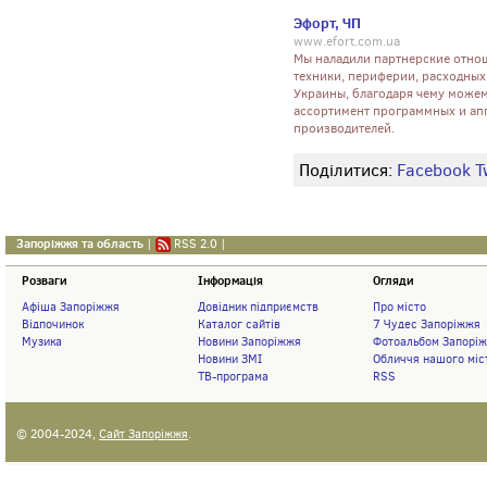
Эфорт, ЧП
www.efort.com.ua
Мы наладили партнерские отн
техники, периферии, расходных
Украины, благодаря чему може
ассортимент программных и ап
производителей.
Поділитися:
Facebook
T
Запоріжжя та область
|
RSS 2.0
|
Розваги
Інформація
Огляди
Афіша Запоріжжя
Довідник підприємств
Про місто
Відпочинок
Каталог сайтів
7 Чудес Запоріжжя
Музика
Новини Запоріжжя
Фотоальбом Запорі
Новини ЗМІ
Обличчя нашого міс
ТВ-програма
RSS
© 2004-2024,
Сайт Запоріжжя
.