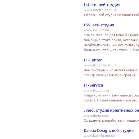
Isteiro, веб-студия
www.isteiro.com.ua
Isteiro - веб студия создания с
ISV, веб-студия
www.isv.net.ua
Самое главное для нашей студии
помощью этого сайта, остально
необходимости, мы консультиру
большими специалистами, неже
IT-Center
www.it-center.zp.ua
Компьютеры и комплектующие: п
спектр web-услуг, полиграфия,
IT-Service
www.itszp.com
Наша компания занимается соз
сайтов. Самое главное - все это
Jineo, студия креативных р
www.jineo.com
Создание, разработка и поддер
Kaleria Design, веб-студия
www.kaleria.net.ua