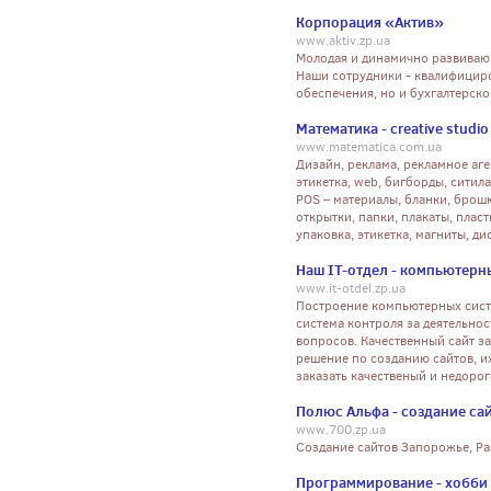
Корпорация «Актив»
www.aktiv.zp.ua
Молодая и динамично развиваю
Наши сотрудники - квалифицир
обеспечения, но и бухгалтерско
Математика - creative studio
www.matematica.com.ua
Дизайн, реклама, рекламное аге
этикетка, web, бигборды, ситил
POS – материалы, бланки, брошю
открытки, папки, плакаты, плас
упаковка, этикетка, магниты, ди
Наш IT-отдел - компьютерн
www.it-otdel.zp.ua
Построение компьютерных систе
система контроля за деятельн
вопросов. Качественный сайт за
решение по созданию сайтов, и
заказать качественый и недорог
Полюс Альфа - создание са
www.700.zp.ua
Создание сайтов Запорожье, Ра
Программирование - хобби 