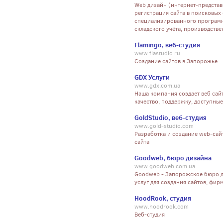
Web дизайн (интернет-представ
регистрация сайта в поисковых 
специализированного програмн
складского учёта, производстве
Flamingo, веб-студия
www.flastudio.ru
Создание сайтов в Запорожье
GDX Услуги
www.gdx.com.ua
Наша компания создает веб сай
качество, поддержку, доступные
GoldStudio, веб-студия
www.gold-studio.com
Разработка и создание web-сай
сайта
Goodweb, бюро дизайна
www.goodweb.com.ua
Goodweb - Запорожское бюро д
услуг для создания сайтов, фир
HoodRook, студия
www.hoodrook.com
Веб-студия