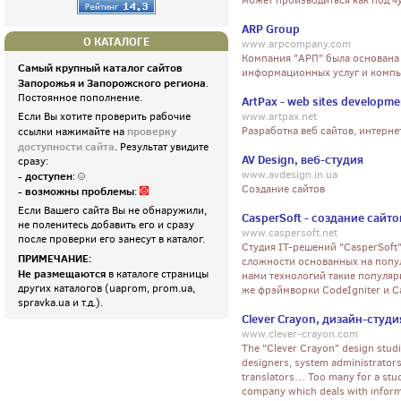
может производиться как под чу
ARP Group
О КАТАЛОГЕ
www.arpcompany.com
Компания "АРП" была основана 
Самый крупный каталог сайтов
информационных услуг и компь
Запорожья и Запорожского региона
.
Постоянное пополнение.
ArtPax - web sites developme
Если Вы хотите проверить рабочие
www.artpax.net
проверку
Разработка веб сайтов, интерне
ссылки нажимайте на
доступности сайта
. Результат увидите
AV Design, веб-студия
сразу:
www.avdesign.in.ua
- доступен
:
Создание сайтов
- возможны проблемы
:
Если Вашего сайта Вы не обнаружили,
CasperSoft - создание сайт
не поленитесь добавить его и сразу
www.caspersoft.net
после проверки его занесут в каталог.
Студия IT-решений "CasperSoft
ПРИМЕЧАНИЕ:
сложности основанных на попу
Не размещаются
в каталоге страницы
нами технологий такие популярн
других каталогов (uaprom, prom.ua,
же фрэймворки CodeIgniter и C
spravka.ua и т.д.).
Clever Crayon, дизайн-студи
www.clever-crayon.com
The "Clever Crayon" design stud
designers, system administrators,
translators… Too many for a studi
company which deals with informa