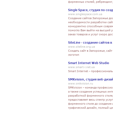
фирменных стилей, ребрендинг
Single Space, студия по со
www.singlespace.com.ua
Создание сайтов Запорожье дос
необходимости разработки сайто
конкурентно способным совреме
помогло Вам выйти на высший у
заказ товаров и услуг скоро дос
SiteLine - создание сайтов 
www.siteline.org.ua
Создать сайт в Запорожье, сайт 
логотип
Smart Internet Web Studio
www.smart-i.net.ua
Smart Internet – профессиональ
SMKvision, студия веб-диза
www.smkvision.ru
SMKvision – команда профессио
а также создание успешных инт
разработкой фирменного стиля,
предоставляет весь спектр услуг
фирменного стиля до создания 
графический дизайн, полный ци