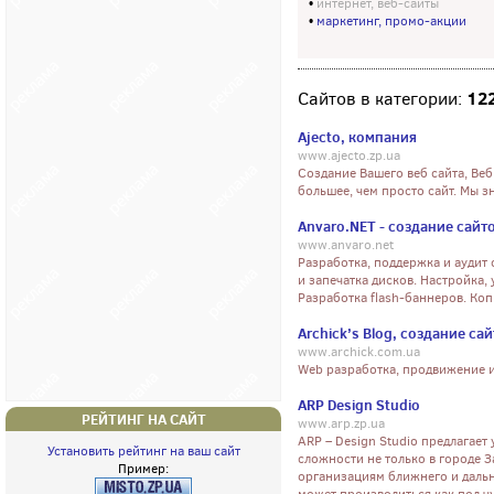
•
интернет, веб-сайты
•
маркетинг, промо-акции
12
Сайтов в категории:
Ajecto, компания
www.ajecto.zp.ua
Создание Вашего веб сайта, Ве
большее, чем просто сайт. Мы з
Anvaro.NET - создание сайт
www.anvaro.net
Разработка, поддержка и аудит 
и запечатка дисков. Настройка,
Разработка flash-баннеров. Коп
Archick’s Blog, создание са
www.archick.com.ua
Web разработка, продвижение и 
ARP Design Studio
РЕЙТИНГ НА САЙТ
www.arp.zp.ua
ARP – Design Studio предлагает
Установить рейтинг на ваш сайт
сложности не только в городе 
Пример:
организациям ближнего и дальне