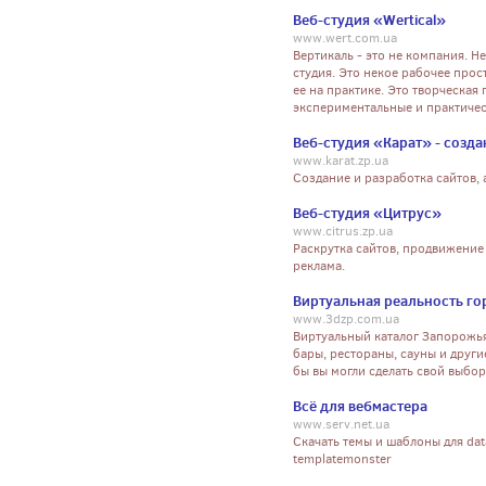
Веб-студия «Wertical»
www.wert.com.ua
Вертикаль - это не компания. Не
студия. Это некое рабочее про
ее на практике. Это творческая
экспериментальные и практичес
Веб-студия «Карат» - созда
www.karat.zp.ua
Создание и разработка сайтов, 
Веб-студия «Цитрус»
www.citrus.zp.ua
Раскрутка сайтов, продвижение 
реклама.
Виртуальная реальность г
www.3dzp.com.ua
Виртуальный каталог Запорожья,
бары, рестораны, сауны и друг
бы вы могли сделать свой выбор
Всё для вебмастера
www.serv.net.ua
Скачать темы и шаблоны для datal
templatemonster