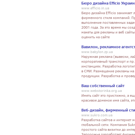
Бюро дизайна Efficio Украин
www.efficio.in.ua
Бюро дизайна Efficio занимает 
фирменного стиля компаний. П
выполнение поставленных задач
2001 года. За это время мы со
макеты для рекламы и веб сайт
оценить на сайте
Вавилон, рекламное агентс
www.babylon.zp.ua
Наружная реклама (вывески, лай
корпоративный транспорт и пр.
инстанциях. Разработка логоти
в СМИ. Размещение рекламы на 
продукции. Разработка и пров
Ваш собственный сайт
www.webstorinka.org.ua
Иметь сайт это пристижно, а ещ
красивое доменое имя сайта, эт
Веб-дизайн, фирменный стил
www.sukro.com.ua
Разработка сайтов и интернет м
глобальной сети. Компания Suk
простого сайта визитки до инте
Запорожье разработает фирменн