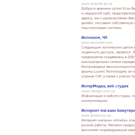
www.website.zp.ua
Доброго времени суток! Если В
и недорогой сайт, представител
адресу, мы с удовольствием Ва
дизайн, поставим собственную
под поисковые системы.
Интелком, ЧП
www.azovintel.com
Следующим логическим шагом в
модемного доступа , является ,
предприятие создавалась в 2001
компьютерными сетями передач
беспроводных высокоскоростных
фирмы Lucent Technologies из-
странах СНГ, а также с учетом 
ИнтерМедиа, веб-студия
www.idesign.com.ua
Информация о работе студии, п
коммуникациях.
Интернет-магазин бижутери
www.amelie.pp.ua
Интернет-магазин «Amelie» спе
ручной работы. Магазин предос
выполняет индивидуальные зака