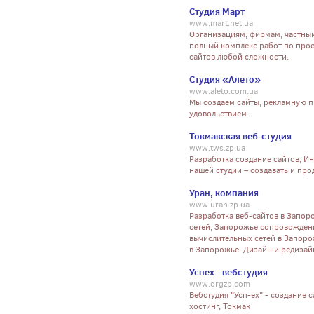
Студия Март
www.mart.net.ua
Организациям, фирмам, частны
полный комплекс работ по про
сайтов любой сложности.
Студия «Алето»
www.aleto.com.ua
Мы создаем сайты, рекламную п
удовольствием.
Токмакская веб-студия
www.tws.zp.ua
Разработка создание сайтов, Ин
нашей студии – создавать и пр
Уран, компания
www.uran.zp.ua
Разработка веб-сайтов в Запо
сетей, Запорожье сопровожден
вычислительных сетей в Запоро
в Запорожье. Дизайн и редизай
Успех - вебстудия
www.orgzp.com
Вебстудия "Усп-ех" - создание 
хостинг, Токмак