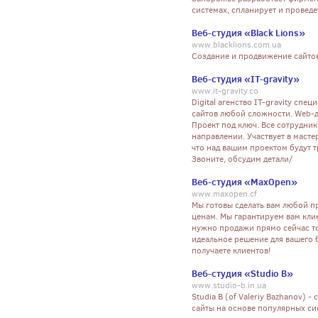
системах, спланирует и провед
Веб-студия «Black Lions»
www.blacklions.com.ua
Создание и продвижение сайтов
Веб-студия «IT-gravity»
www.it-gravity.co
Digital агенство IT-gravity сп
сайтов любой сложности. Web-д
Проект под ключ. Все сотрудни
направлении. Участвует в мастер
что над вашим проектом будут 
Звоните, обсудим детали/
Веб-студия «MaxOpen»
www.maxopen.cf
Мы готовы сделать вам любой 
ценам. Мы гарантируем вам клие
нужно продажи прямо сейчас то
идеальное решение для вашего б
получаете клиентов!
Веб-студия «Studio B»
www.studio-b.in.ua
Studia B (of Valeriy Bazhanov) 
сайты на основе популярных си