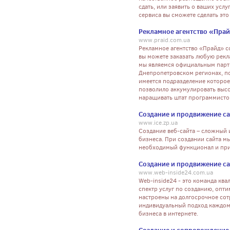
сдать, или заявить о ваших ус
сервиса вы сможете сделать это
Рекламное агентство «Пра
www.praid.com.ua
Рекламное агентство «Прайд» со
вы можете заказать любую рекл
мы являемся официальным парт
Днепропетровском регионах, по
имеется подразделение которое
позволило аккумулировать высо
наращивать штат программисто
Создание и продвижение са
www.ice.zp.ua
Создание веб-сайта – сложный 
бизнеса. При создании сайта м
необходимый функционал и при
Создание и продвижение с
www.web-inside24.com.ua
Web-inside24 - это команда кв
спектр услуг по созданию, опт
настроены на долгосрочное сот
индивидуальный подход каждому
бизнеса в интернете.