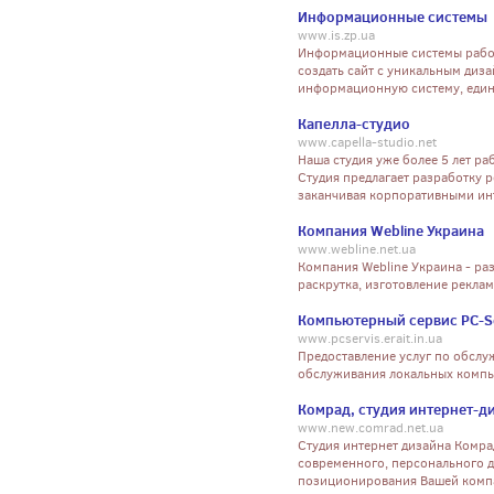
Информационные системы
www.is.zp.ua
Информационные системы работ
cоздать сайт с уникальным диза
информационную систему, еди
Капелла-студио
www.capella-studio.net
Наша студия уже более 5 лет ра
Студия предлагает разработку 
заканчивая корпоративными ин
Компания Webline Украина
www.webline.net.ua
Компания Webline Украина - ра
раскрутка, изготовление реклам
Компьютерный сервис PC-S
www.pcservis.erait.in.ua
Предоставление услуг по обсл
обслуживания локальных компью
Комрад, студия интернет-д
www.new.comrad.net.ua
Студия интернет дизайна Комра
современного, персонального д
позиционирования Вашей комп