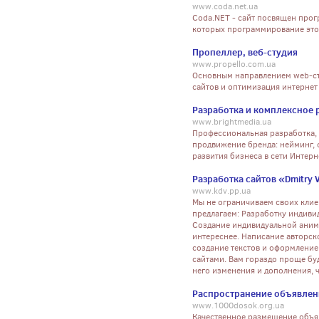
www.coda.net.ua
Сoda.NET - сайт посвящен прог
которых программирование это
Пропеллер, веб-студия
www.propello.com.ua
Основным направлением web-ст
сайтов и оптимизация интернет
Разработка и комплексное р
www.brightmedia.ua
Профессиональная разработка, 
продвижение бренда: нейминг, 
развития бизнеса в сети Интер
Разработка сайтов «Dmitry 
www.kdv.pp.ua
Мы не ограничиваем своих кли
предлагаем: Разработку индиви
Создание индивидуальной анима
интереснее. Написание авторск
создание текстов и оформление 
сайтами. Вам гораздо проще буд
него изменения и дополнения, че
Распространение объявлен
www.1000dosok.org.ua
Качественное размещение объяв