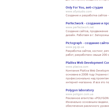
Only For You, веб-студия
www.ofystudio.com
Создание и разработка сайтов -
Perfectwork - создание и п
www.perfectwork.net
Создание сайтов, продвижение 
дизайн. Работаем в г. Запорожь
Pictograph - создание сайто
www.pg.zp.ua
Разработка сайтов, хостинг, ре
работ, разработано свыше 200 
PlaXiva Web Development C
www.plaxiva.com
Компания PlaXiva Web Developme
основана в 2008 году Украина г
профессионально над проектам
интернет-магазина. И все это п
Polygon laboratory
www.poligon.com.ua
Рекламное агентство «POLYGON l
Изначально основными видами 
обеспечения различного уровн