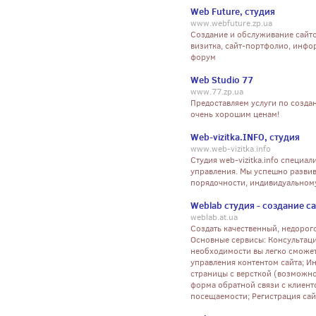
Web Future, студия
www.webfuture.zp.ua
Создание и обслуживание сайто
визитка, сайт-портфолио, инфо
форум
Web Studio 77
www.77.zp.ua
Предоставляем услуги по созда
очень хорошим ценам!
Web-vizitka.INFO, студия
www.web-vizitka.info
Студия web-vizitka.info специа
управления. Мы успешно развив
порядочности, индивидуальному
Weblab студия - создание с
weblab.at.ua
Создать качественный, недорог
Основные сервисы: Консультаци
необходимости вы легко сможет
управления контентом сайта; Ин
страницы с версткой (возможно
форма обратной связи с клиенто
посещаемости; Регистрация сай