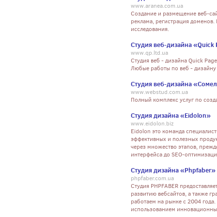
www.aranea.com.ua
Создание и размещение веб-сайто
реклама, регистрация доменов.
исследования.
Студия веб-дизайна «Quick
www.qp.ltd.ua
Студия веб - дизайна Quick Page
Любые работы по веб - дизайну 
Студия веб-дизайна «Соме
www.webstud.com.ua
Полный комплекс услуг по созд
Студия дизайна «Eidolon»
www.eidolon.biz
Eidolon это команда специалис
эффективных и полезных продук
через множество этапов, прежд
интерфейса до SEO-оптимизаци
Студия дизайна «Phpfaber»
phpfaber.com.ua
Студия PHPFABER предоставляет
развитию вебсайтов, а также гр
работаем на рынке с 2004 года.
использованием инновационных