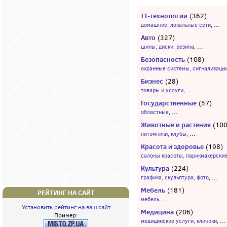
IT-технологии
(362)
...
домашние, локальные сети
,
Авто
(327)
...
шины, диски, резина
,
Безопасность
(108)
охранные системы, сигнализаци
Бизнес
(28)
...
товары и услуги
,
Государственные
(57)
...
областные
,
Животные и растения
(100
...
питомники, клубы
,
Красота и здоровье
(198)
салоны красоты, парикмахерски
Культура
(224)
...
графика, скульптура, фото
,
Мебель
(181)
РЕЙТИНГ НА САЙТ
...
мебель
,
Установить рейтинг на ваш сайт
Медицина
(206)
Пример:
...
медицинские услуги, клиники
,