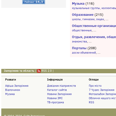
Музыка
(116)
музыкальные группы, коллектив
Образование
(215)
...
школы, гимназии, лицеи
,
Общественные организац
...
общественные
,
Отдых, развлечения, обще
...
знакомства
,
Порталы
(208)
...
доски объявлений
,
Запоріжжя та область
|
RSS 2.0
|
Розваги
Інформація
Огляди
Афіша Запоріжжя
Довідник підприємств
Про місто
Відпочинок
Каталог сайтів
7 Чудес Запоріжжя
Музика
Новини Запоріжжя
Фотоальбом Запорі
Новини ЗМІ
Обличчя нашого міс
ТВ-програма
RSS