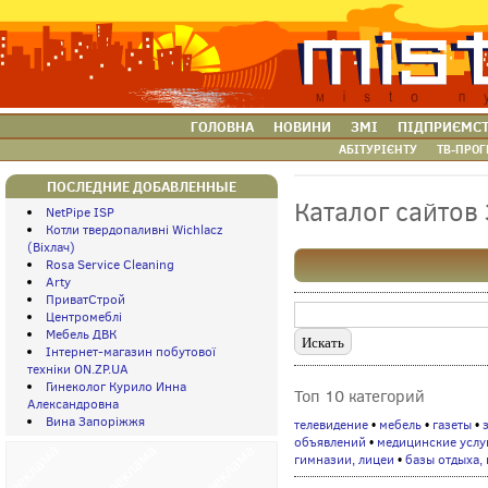
ГОЛОВНА
НОВИНИ
ЗМІ
ПІДПРИЄМС
АБІТУРІЄНТУ
ТВ-ПРОГ
ПОСЛЕДНИЕ ДОБАВЛЕННЫЕ
Каталог сайтов
NetPipe ISP
Котли твердопаливні Wichlacz
(Віхлач)
Rosa Service Cleaning
Arty
ПриватСтрой
Центромеблі
Мебель ДВК
Інтернет-магазин побутової
техніки ON.ZP.UA
Гинеколог Курило Инна
Топ 10 категорий
Александровна
Вина Запоріжжя
телевидение
•
мебель
•
газеты
•
объявлений
•
медицинские услу
гимназии, лицеи
•
базы отдыха,