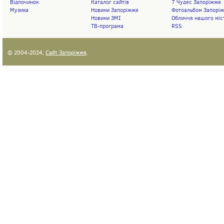
Відпочинок
Каталог сайтів
7 Чудес Запоріжжя
Музика
Новини Запоріжжя
Фотоальбом Запорі
Новини ЗМІ
Обличчя нашого міс
ТВ-програма
RSS
© 2004-2024,
Сайт Запоріжжя
.