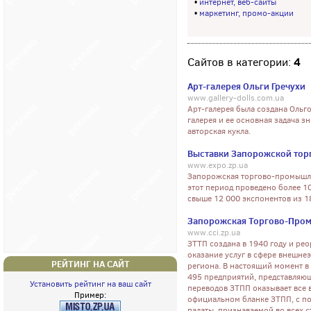
•
интернет, веб-сайты
•
маркетинг, промо-акции
4
Сайтов в категории:
Арт-галерея Ольги Гречухи
www.gallery-dolls.com.ua
Арт-галерея была создана Ольго
галерея и ее основная задача з
авторская кукла.
Выставки Запорожской то
www.expo.zp.ua
Запорожская торгово-промышлен
этот период проведено более 1
свыше 12 000 экспонентов из 1
Запорожская Торгово-Про
www.cci.zp.ua
ЗТТП создана в 1940 году и рео
оказание услуг в сфере внешн
РЕЙТИНГ НА САЙТ
региона. В настоящий момент в
495 предприятий, представляющ
Установить рейтинг на ваш сайт
переводов ЗТПП оказывает все в
Пример:
официальном бланке ЗТПП, с п
палаты, признаваемой во всех 