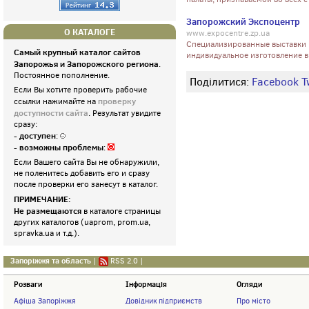
Запорожский Экспоцентр
О КАТАЛОГЕ
www.expocentre.zp.ua
Специализированные выставки 
Самый крупный каталог сайтов
индивидуальное изготовление в
Запорожья и Запорожского региона
.
Постоянное пополнение.
Поділитися:
Facebook
T
Если Вы хотите проверить рабочие
проверку
ссылки нажимайте на
доступности сайта
. Результат увидите
сразу:
- доступен
:
- возможны проблемы
:
Если Вашего сайта Вы не обнаружили,
не поленитесь добавить его и сразу
после проверки его занесут в каталог.
ПРИМЕЧАНИЕ:
Не размещаются
в каталоге страницы
других каталогов (uaprom, prom.ua,
spravka.ua и т.д.).
Запоріжжя та область
|
RSS 2.0
|
Розваги
Інформація
Огляди
Афіша Запоріжжя
Довідник підприємств
Про місто