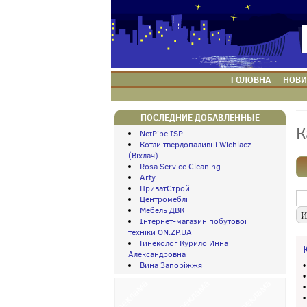
ГОЛОВНА
НОВИ
ПОСЛЕДНИЕ ДОБАВЛЕННЫЕ
К
NetPipe ISP
Котли твердопаливні Wichlacz
(Віхлач)
Rosa Service Cleaning
Arty
ПриватСтрой
Центромеблі
Мебель ДВК
Інтернет-магазин побутової
техніки ON.ZP.UA
Гинеколог Курило Инна
Александровна
Вина Запоріжжя