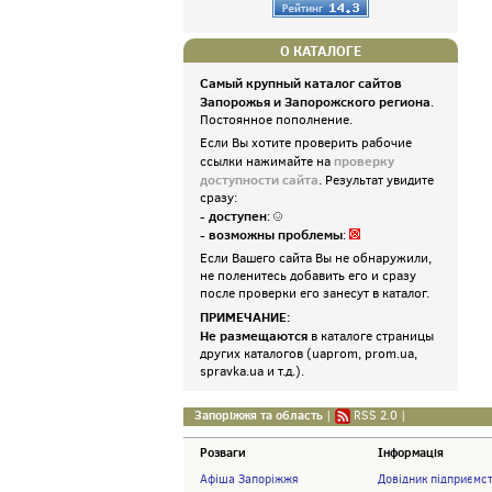
О КАТАЛОГЕ
Самый крупный каталог сайтов
Запорожья и Запорожского региона
.
Постоянное пополнение.
Если Вы хотите проверить рабочие
проверку
ссылки нажимайте на
доступности сайта
. Результат увидите
сразу:
- доступен
:
- возможны проблемы
:
Если Вашего сайта Вы не обнаружили,
не поленитесь добавить его и сразу
после проверки его занесут в каталог.
ПРИМЕЧАНИЕ:
Не размещаются
в каталоге страницы
других каталогов (uaprom, prom.ua,
spravka.ua и т.д.).
Запоріжжя та область
|
RSS 2.0
|
Розваги
Інформація
Афіша Запоріжжя
Довідник підприємс