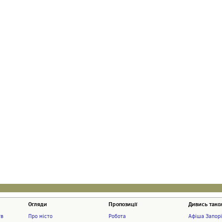
Огляди
Пропозиції
Дивись тако
тв
Про місто
Робота
Афіша Запор