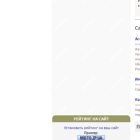
С
Аг
ww
Ар
пр
мо
Uk
Ро
Им
ww
Cа
Ка
ww
Ка
пе
РЕЙТИНГ НА САЙТ
П
Установить рейтинг на ваш сайт
Пример: