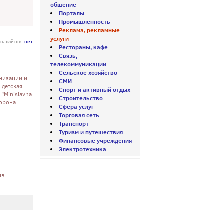
общение
Порталы
Промышленность
Реклама, рекламные
услуги
нет
ть сайтов:
Рестораны, кафе
Связь,
телекоммуникации
Сельское хозяйство
анизации и
СМИ
 детская
Спорт и активный отдых
"Minislavna
Строительство
корона
Сфера услуг
Торговая сеть
Транспорт
Туризм и путешествия
Финансовые учреждения
Электротехника
ив