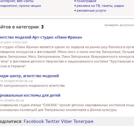
•
интернет, веб-сайты
•
полиграфия
•
маркетинг, промо-акции
•
реклама на ТВ, газеты, радио
•
рекламные услуги
проверять доступнос
3
айтов в категории:
ентство моделей Арт-студио «Пани Ирина»
w.pani-irina.com
т-студио «Пани Ирина» является одним из лидеров на рынке шоу-бизнеса в орг
оведении конкурсов и фестивалей: Мини мисс и мини мистер Запорожье; Лучшая
дель Запорожья; Мисс Запорижанка, Пани Запорожье; Всеукраинского конкурса 
raina" и фестиваля детского творчества и национального костюма "Хрустальная 
ссии в Украине".
идж-центр, агентство моделей
w.imagecenter.zp.ua
йт запорожского модельного агентства
рнавальные костюмы для детей
w.skazka.zp.ua
рнавальная студия ателье "СКАЗКА" прокат детских карнавальных костюмов пош
рсональных коллекций для Театральных коллективов и Домов культуры
оділитися:
Facebook
Twitter
Viber
Телеграм