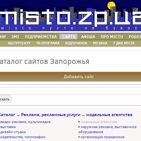
НИ
ЗМІ
ПІДПРИЄМСТВА
САЙТИ
АФІША
ПРО МІСТО
РОБО
АБІТУРІЄНТУ
ТВ-ПРОГРАМА
ВІДПОЧИНОК
МУЗИКА
7 ДИВ МІСТА
аталог сайтов Запорожья
Добавить сайт
Каталог
Реклама, рекламные услуги
модельные агентства
→
→
•
видео-реклама, мультимедиа
•
модельные агентства
•
выставки
•
наружная реклама, выставочное
•
дизайн-студии
оборудование
•
издательства, типографии
•
организация праздников