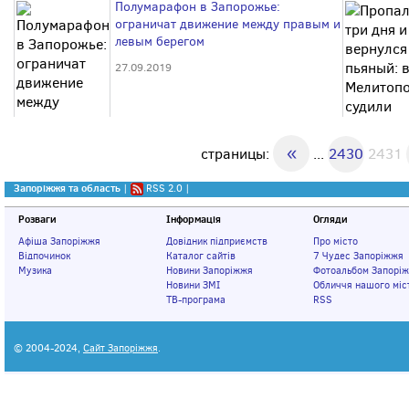
Полумарафон в Запорожье:
ограничат движение между правым и
левым берегом
27.09.2019
«
страницы:
...
2430
2431
Запоріжжя та область
|
RSS 2.0
|
Розваги
Інформація
Огляди
Афіша Запоріжжя
Довідник підприємств
Про місто
Відпочинок
Каталог сайтів
7 Чудес Запоріжжя
Музика
Новини Запоріжжя
Фотоальбом Запорі
Новини ЗМІ
Обличчя нашого міс
ТВ-програма
RSS
© 2004-2024,
Сайт Запоріжжя
.