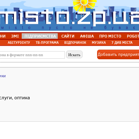
НИ
ЗМІ
ПІДПРИЄМСТВА
САЙТИ
АФІША
ПРО МІСТО
РОБО
АБІТУРІЄНТУ
ТВ-ПРОГРАМА
ВІДПОЧИНОК
МУЗИКА
7 ДИВ МІСТА
Добавить предприя
ики
слуги, оптика