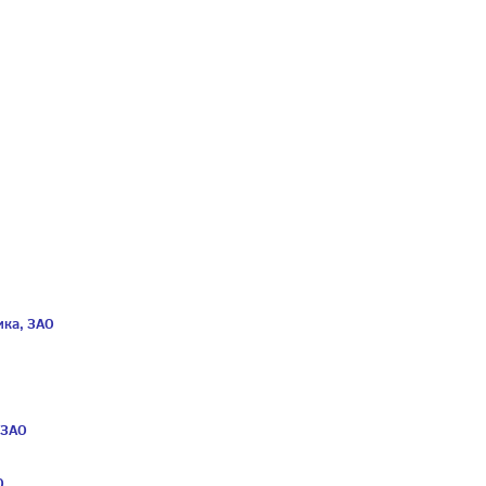
ика, ЗАО
 ЗАО
О