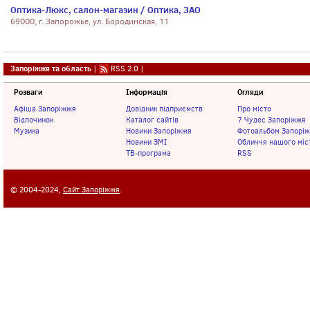
Оптика-Люкс, салон-магазин / Оптика, ЗАО
69000, г. Запорожье, ул. Бородинская, 11
Запоріжжя та область
|
RSS 2.0
|
Розваги
Інформація
Огляди
Афіша Запоріжжя
Довідник підприємств
Про місто
Відпочинок
Каталог сайтів
7 Чудес Запоріжжя
Музика
Новини Запоріжжя
Фотоальбом Запорі
Новини ЗМІ
Обличчя нашого міс
ТВ-програма
RSS
© 2004-2024,
Сайт Запоріжжя
.