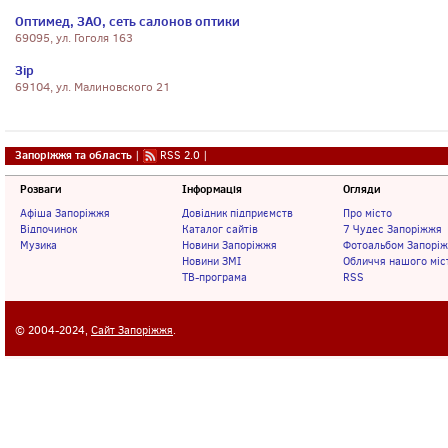
Оптимед, ЗАО, сеть салонов оптики
69095, ул. Гоголя 163
Зiр
69104, ул. Малиновского 21
Запоріжжя та область
|
RSS 2.0
|
Розваги
Інформація
Огляди
Афіша Запоріжжя
Довідник підприємств
Про місто
Відпочинок
Каталог сайтів
7 Чудес Запоріжжя
Музика
Новини Запоріжжя
Фотоальбом Запорі
Новини ЗМІ
Обличчя нашого міс
ТВ-програма
RSS
© 2004-2024,
Сайт Запоріжжя
.