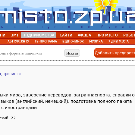
НИ
ЗМІ
ПІДПРИЄМСТВА
САЙТИ
АФІША
ПРО МІСТО
РОБО
АБІТУРІЄНТУ
ТВ-ПРОГРАМА
ВІДПОЧИНОК
МУЗИКА
7 ДИВ МІСТА
Добавить предприя
ы, тренинги
ыки мира, заверение переводов, загранпаспорта, справки о
зыков (английский, немецкий), подготовка полного пакета
 с иностранцами
йский, 22