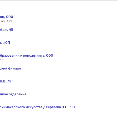
упп, ООО
, оф. 129
eka», ЧП
а, ФОП
бразования и консалтинга, ООО
 44
ский филиал
Л.В., ЧП
ицкое отделение
7
рикмахерского искусства / Сергеева Н.Н., ЧП