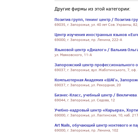
Другие фирмы из этой категории:
Позитив групп, тенинг центр / Позитив гр
69035, г. Запорожье, ул. 40 лет Сов. Украины, 82
Центр изучения иностранных языков «Eur
69000, г. Запорожье, пр. Ленина, 222-А
Языковой центр «Диалог» / Валькив Ольг
ул. Маяковского, 11-А
Запорожский центр профессионального о
69037, г. Запорожье, вул. Жаботинського, 7, оф.
Компьютерная Академия «ШАГ», Запорож
69037, г. Запорожье, ул. Рекордная, 20
Бизнес-Класс, учебный центр / Векличева 
69044, г. Запорожье, ул. Седова, 12
Учебно-кадровый центр «Карьера», Хорт
69000, г. Запорожье, ул. Лахтинская, 10, каб. 21
Art Nails, обучающий центр ноктевого и па
69000, г. Запорожье, пр. Ленина, 102