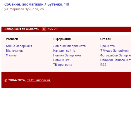
Собакин, зоомагазин / Бутенко, ЧП
ул. Маршала Чуйкова, 26
Запоріжжя та область
|
RSS 2.0
|
Розваги
Інформація
Огляди
Афіша Запоріжжя
Довідник підприємств
Про місто
Відпочинок
Каталог сайтів
7 Чудес Запоріжжя
Музика
Новини Запоріжжя
Фотоальбом Запорі
Новини ЗМІ
Обличчя нашого міс
ТВ-програма
RSS
© 2004-2024,
Сайт Запоріжжя
.