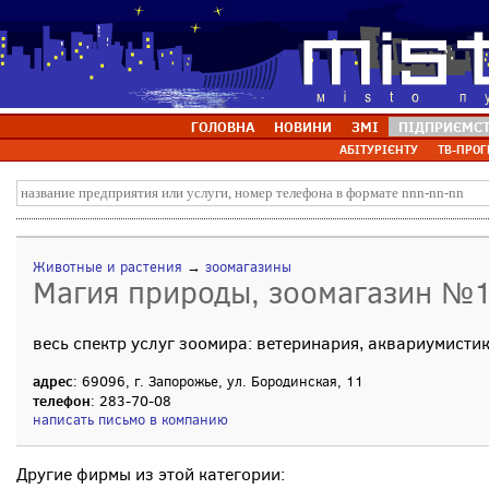
ГОЛОВНА
НОВИНИ
ЗМІ
ПІДПРИЄМС
АБІТУРІЄНТУ
ТВ-ПРОГ
Животные и растения
→
зоомагазины
Магия природы, зоомагазин №1 
весь спектр услуг зоомира: ветеринария, аквариумистик
адрес
: 69096, г. Запорожье, ул. Бородинская, 11
телефон
: 283-70-08
написать письмо в компанию
Другие фирмы из этой категории: