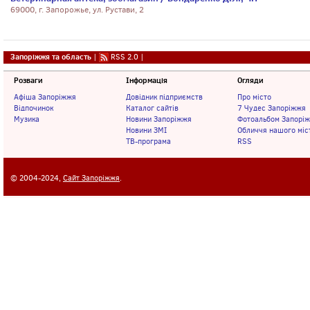
69000, г. Запорожье, ул. Рустави, 2
Запоріжжя та область
|
RSS 2.0
|
Розваги
Інформація
Огляди
Афіша Запоріжжя
Довідник підприємств
Про місто
Відпочинок
Каталог сайтів
7 Чудес Запоріжжя
Музика
Новини Запоріжжя
Фотоальбом Запорі
Новини ЗМІ
Обличчя нашого міс
ТВ-програма
RSS
© 2004-2024,
Сайт Запоріжжя
.