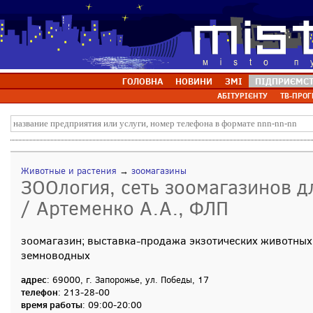
ГОЛОВНА
НОВИНИ
ЗМІ
ПІДПРИЄМС
АБІТУРІЄНТУ
ТВ-ПРОГ
Животные и растения
→
зоомагазины
ЗООлогия, сеть зоомагазинов д
/ Артеменко А.А., ФЛП
зоомагазин; выставка-продажа экзотических животных,
земноводных
адрес
: 69000, г. Запорожье, ул. Победы, 17
телефон
: 213-28-00
время работы
: 09:00-20:00