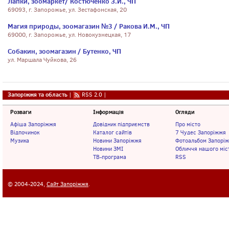
Лапки, зоомаркет/ Костюченко З.И., ЧП
69093, г. Запорожье, ул. Зестафонская, 20
Магия природы, зоомагазин №3 / Ракова И.М., ЧП
69000, г. Запорожье, ул. Новокузнецкая, 17
Собакин, зоомагазин / Бутенко, ЧП
ул. Маршала Чуйкова, 26
Запоріжжя та область
|
RSS 2.0
|
Розваги
Інформація
Огляди
Афіша Запоріжжя
Довідник підприємств
Про місто
Відпочинок
Каталог сайтів
7 Чудес Запоріжжя
Музика
Новини Запоріжжя
Фотоальбом Запорі
Новини ЗМІ
Обличчя нашого міс
ТВ-програма
RSS
© 2004-2024,
Сайт Запоріжжя
.