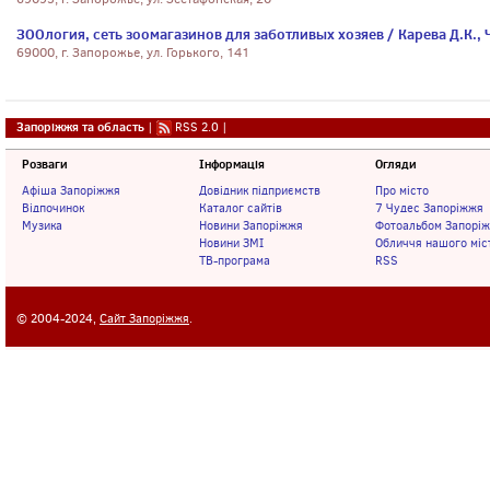
ЗООлогия, сеть зоомагазинов для заботливых хозяев / Карева Д.К., 
69000, г. Запорожье, ул. Горького, 141
Запоріжжя та область
|
RSS 2.0
|
Розваги
Інформація
Огляди
Афіша Запоріжжя
Довідник підприємств
Про місто
Відпочинок
Каталог сайтів
7 Чудес Запоріжжя
Музика
Новини Запоріжжя
Фотоальбом Запорі
Новини ЗМІ
Обличчя нашого міс
ТВ-програма
RSS
© 2004-2024,
Сайт Запоріжжя
.