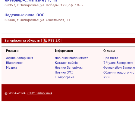
Интерьер-С, магазин / ?, ЧП
69057, г. Запорожье, ул. Победы, 129, оф. 10-Б
Надежные окна, ООО
69000, г. Запорожье, ул. Счастливая, 11
Запоріжжя та область
|
RSS 2.0
|
Розваги
Інформація
Огляди
Афіша Запоріжжя
Довідник підприємств
Про місто
Відпочинок
Каталог сайтів
7 Чудес Запоріжжя
Музика
Новини Запоріжжя
Фотоальбом Запорі
Новини ЗМІ
Обличчя нашого міс
ТВ-програма
RSS
© 2004-2024,
Сайт Запоріжжя
.