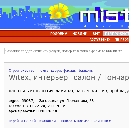
ГОЛОВНА
НОВИНИ
ЗМІ
ПІДПРИЄМС
АБІТУРІЄНТУ
ТВ-ПРОГ
Строительство
→
окна, двери, фасады, балконы
Witex, интерьер- салон / Гонча
напольные покрытия: ламинат, паркет, массив, пробка;
адрес
: 69037, г. Запорожье, ул. Лермонтова, 23
телефон
: 701-72-24, 212-70-99
время работы
: 09:00-18:30
перейти на сайт компании
|
написать письмо в компанию