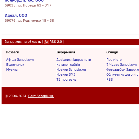
Конкорд плюс, ООО
69035, ул. Победы 63 - 317
Идеал, ООО
69076, ул. Гудыменко 18 - 38
Запоріжжя та область
|
RSS 2.0
|
Розваги
Інформація
Огляди
Афіша Запоріжжя
Довідник підприємств
Про місто
Відпочинок
Каталог сайтів
7 Чудес Запоріжжя
Музика
Новини Запоріжжя
Фотоальбом Запорі
Новини ЗМІ
Обличчя нашого міс
ТВ-програма
RSS
© 2004-2024,
Сайт Запоріжжя
.