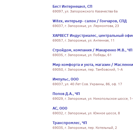
Бест Интернешнл, СП
69097, ул. Запорожского Казачества 6а
Witex, интерьер- салон / Гончаров, СПД
69037, г. Запорожье, ул. Лермонтова, 23
ХАРВЕСТ Индустриалес, центральный офис
69057, г. Запорожье, ул. Антенная, 11
Стройдом, компания / Макаренко М.В., ЧП
69035, г. Запорожье, ул. Победы, 61
Мир комфорта и уюта, магазин / Масленни
69050, г. Запорожье, пер. Тамбовский, 1-А
Импульс, ООО
69037, ул. 40 Лет Сов. Украины, 86, оф. 17
Попов Д.А., ЧП
69029, г. Запорожье, ул. Никопольское шоссе, 1
АС, ООО
69032, г. Запорожье, ул. Южное шоссе, 8
Транспромлес, ЧП
69035, г. Запорожье, пер. Котельный, 2