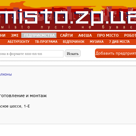
НИ
ЗМІ
ПІДПРИЄМСТВА
САЙТИ
АФІША
ПРО МІСТО
РОБО
АБІТУРІЄНТУ
ТВ-ПРОГРАМА
ВІДПОЧИНОК
МУЗИКА
7 ДИВ МІСТА
Добавить предприя
алконы
зготовление и монтаж
ьское шоссе, 1-Е