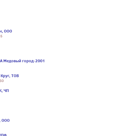
н, ООО
45
ИА Медовый город-2001
 Круг, ТОВ
 50
К, ЧП
, ООО
ПКПФ