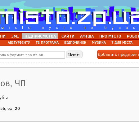
НИ
ЗМІ
ПІДПРИЄМСТВА
САЙТИ
АФІША
ПРО МІСТО
РОБО
АБІТУРІЄНТУ
ТВ-ПРОГРАМА
ВІДПОЧИНОК
МУЗИКА
7 ДИВ МІСТА
Добавить предприя
пов, ЧП
лубы
85б, оф. 20