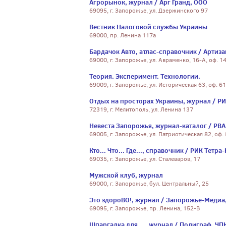
Агрорынок, журнал / Арг Гранд, ООО
69095, г. Запорожье, ул. Дзержинского 97
Вестник Налоговой службы Украины
69000, пр. Ленина 117а
Бардачок Авто, атлас-справочник / Артиза
69000, г. Запорожье, ул. Авраменко, 16-А, оф. 1
Теория. Эксперимент. Технологии.
69009, г. Запорожье, ул. Историческая 63, оф. 61
Отдых на просторах Украины, журнал / Р
72319, г. Мелитополь, ул. Ленина 137
Невеста Запорожья, журнал-каталог / РВА
69005, г. Запорожье, ул. Патриотическая 82, оф.
Кто... Что... Где..., справочник / РИК Тетра-
69035, г. Запорожье, ул. Сталеваров, 17
Мужской клуб, журнал
69000, г. Запорожье, бул. Центральный, 25
Это здороВО!, журнал / Запорожье-Медиа
69095, г. Запорожье, пр. Ленина, 152-В
Шпаргалка для ..., журнал / Полиграф, Ч