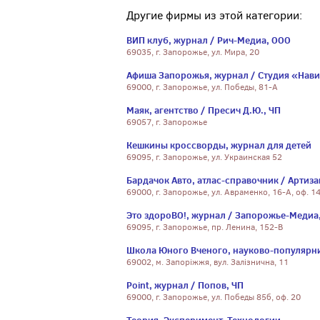
Другие фирмы из этой категории:
ВИП клуб, журнал / Рич-Медиа, ООО
69035, г. Запорожье, ул. Мира, 20
Афиша Запорожья, журнал / Студия «Нави
69000, г. Запорожье, ул. Победы, 81-А
Маяк, агентство / Пресич Д.Ю., ЧП
69057, г. Запорожье
Кешкины кроссворды, журнал для детей
69095, г. Запорожье, ул. Украинская 52
Бардачок Авто, атлас-справочник / Артиза
69000, г. Запорожье, ул. Авраменко, 16-А, оф. 1
Это здороВО!, журнал / Запорожье-Медиа
69095, г. Запорожье, пр. Ленина, 152-В
Школа Юного Вченого, науково-популярни
69002, м. Запоріжжя, вул. Залізнична, 11
Point, журнал / Попов, ЧП
69000, г. Запорожье, ул. Победы 85б, оф. 20