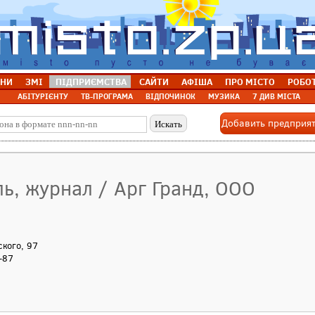
НИ
ЗМІ
ПІДПРИЄМСТВА
САЙТИ
АФІША
ПРО МІСТО
РОБО
АБІТУРІЄНТУ
ТВ-ПРОГРАМА
ВІДПОЧИНОК
МУЗИКА
7 ДИВ МІСТА
Добавить предприя
ь, журнал / Арг Гранд, ООО
ского, 97
-87