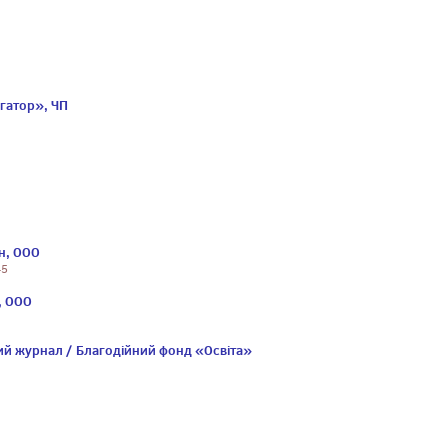
гатор», ЧП
н, ООО
45
, ООО
й журнал / Благодійний фонд «Освіта»