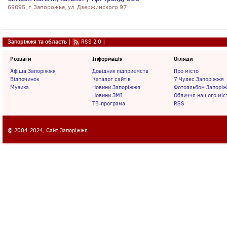
69095, г. Запорожье, ул. Дзержинского 97
Запоріжжя та область
|
RSS 2.0
|
Розваги
Інформація
Огляди
Афіша Запоріжжя
Довідник підприємств
Про місто
Відпочинок
Каталог сайтів
7 Чудес Запоріжжя
Музика
Новини Запоріжжя
Фотоальбом Запорі
Новини ЗМІ
Обличчя нашого міс
ТВ-програма
RSS
© 2004-2024,
Сайт Запоріжжя
.