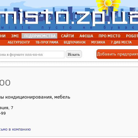
НИ
ЗМІ
ПІДПРИЄМСТВА
САЙТИ
АФІША
ПРО МІСТО
РОБО
АБІТУРІЄНТУ
ТВ-ПРОГРАМА
ВІДПОЧИНОК
МУЗИКА
7 ДИВ МІСТА
Добавить предприя
ООО
емы кондиционирования, мебель
вцев, 7
-99
сьмо в компанию