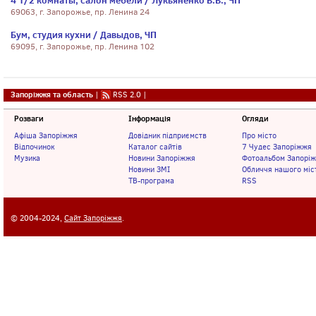
4 1/2 комнаты, салон мебели / Лукьяненко В.В., ЧП
69063, г. Запорожье, пр. Ленина 24
Бум, студия кухни / Давыдов, ЧП
69095, г. Запорожье, пр. Ленина 102
Запоріжжя та область
|
RSS 2.0
|
Розваги
Інформація
Огляди
Афіша Запоріжжя
Довідник підприємств
Про місто
Відпочинок
Каталог сайтів
7 Чудес Запоріжжя
Музика
Новини Запоріжжя
Фотоальбом Запорі
Новини ЗМІ
Обличчя нашого міс
ТВ-програма
RSS
© 2004-2024,
Сайт Запоріжжя
.