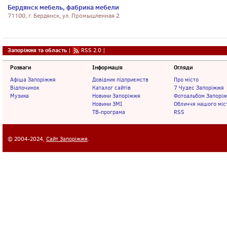
Бердянск мебель, фабрика мебели
71100, г. Бердянск, ул. Промышленная 2
Запоріжжя та область
|
RSS 2.0
|
Розваги
Інформація
Огляди
Афіша Запоріжжя
Довідник підприємств
Про місто
Відпочинок
Каталог сайтів
7 Чудес Запоріжжя
Музика
Новини Запоріжжя
Фотоальбом Запорі
Новини ЗМІ
Обличчя нашого міс
ТВ-програма
RSS
© 2004-2024,
Сайт Запоріжжя
.