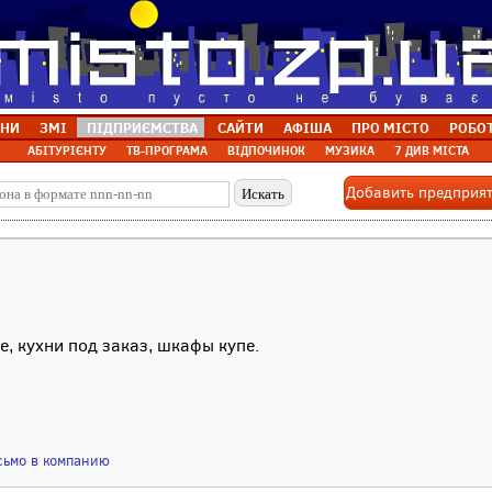
НИ
ЗМІ
ПІДПРИЄМСТВА
САЙТИ
АФІША
ПРО МІСТО
РОБО
АБІТУРІЄНТУ
ТВ-ПРОГРАМА
ВІДПОЧИНОК
МУЗИКА
7 ДИВ МІСТА
Добавить предприя
, кухни под заказ, шкафы купе.
сьмо в компанию