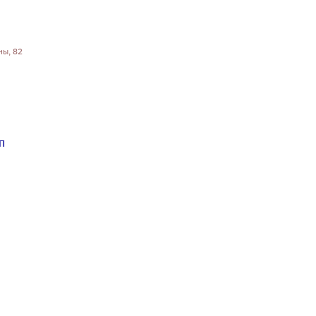
ны, 82
ЧП