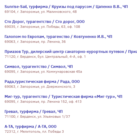
Sunrise-Sail, турфирма / Круизы под парусом / Цапенко В.В., ЧП
69104, г. Запорожье, ул. Малиновского, 48
Сто Дорог, турагентство / Сто дорог, ООО
69035, г. Запорожье, ул. Победы, 63, оф. 108
Галопом по Европам, турагенство / Ковтуненко И.В., ЧП
69063, г. Запорожье, пр. Ленина, 36
Приазов Тур, дилерский центр санаторно-курортных путевок / Приа
71120, г. Бердянск, бул. Центральный, 4-А, оф. 1
Символ, турагентство / Символ, ЧП
69095, г. Запорожье, ул. Коммунаровская 45а
Рада,туристическая фирма / Рада, ООО
69063, г. Запорожье, ул. Дзержинского, 3
Миг-тур, турагентство / Туристическая фирма «Миг-тур», ЧП
69095, г. Запорожье, пр. Ленина 152, оф. 413
Гревал, турфирма / Гревал, ЧП
71100, г. Бердянск, ул. Ульяновых 1/37
А-ТА, турфирма / А-ТА, ООО
72312, г. Мелитополь, пл. Победы 3