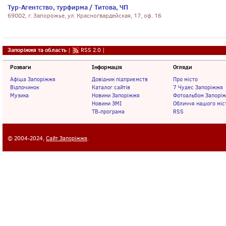
Тур-Агентство, турфирма / Титова, ЧП
69002, г. Запорожье, ул. Красногвардейская, 17, оф. 16
Запоріжжя та область
|
RSS 2.0
|
Розваги
Інформація
Огляди
Афіша Запоріжжя
Довідник підприємств
Про місто
Відпочинок
Каталог сайтів
7 Чудес Запоріжжя
Музика
Новини Запоріжжя
Фотоальбом Запорі
Новини ЗМІ
Обличчя нашого міс
ТВ-програма
RSS
© 2004-2024,
Сайт Запоріжжя
.