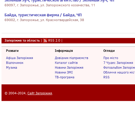
Зеленый луч, туристическое агентство / Зеленый луч, ЧП
69097, г. Запорожье, ул. Запорожского козачества, 11
Байда, туристическая фирма / Байда, ЧП
69002, г. Запорожье, ул. Красногвардейская, 38
Запоріжжя та область
|
RSS 2.0
|
Розваги
Інформація
Огляди
Афіша Запоріжжя
Довідник підприємств
Про місто
Відпочинок
Каталог сайтів
7 Чудес Запоріжжя
Музика
Новини Запоріжжя
Фотоальбом Запорі
Новини ЗМІ
Обличчя нашого міс
ТВ-програма
RSS
© 2004-2024,
Сайт Запоріжжя
.