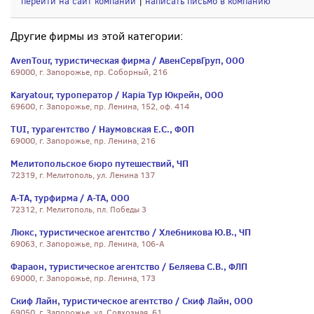
перейти на сайт компании
|
написать письмо в компанию
Другие фирмы из этой категории:
AvenTour, туристическая фирма / АвенСервГруп, ООО
69000, г. Запорожье, пр. Соборный, 216
Karyatour, туроператор / Карiа Тур Юкрейн, ООО
69600, г. Запорожье, пр. Ленина, 152, оф. 414
TUI, турагентство / Наумовская Е.С., ФОП
69000, г. Запорожье, пр. Ленина, 216
Мелитопольское бюро путешествий, ЧП
72319, г. Мелитополь, ул. Ленина 137
А-ТА, турфирма / А-ТА, ООО
72312, г. Мелитополь, пл. Победы 3
Люкс, туристическое агентство / Хлебникова Ю.В., ЧП
69063, г. Запорожье, пр. Ленина, 106-А
Фараон, туристическое агентство / Беляева С.В., ФЛП
69000, г. Запорожье, пр. Ленина, 173
Скиф Лайн, туристическое агентство / Скиф Лайн, ООО
69050, г. Запорожье, ул. Совхозная, 61