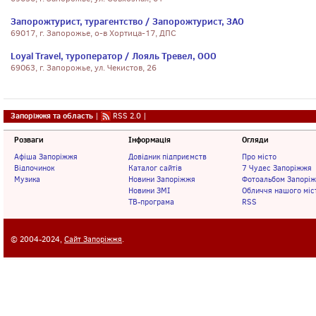
Запорожтурист, турагентство / Запорожтурист, ЗАО
69017, г. Запорожье, о-в Хортица-17, ДПС
Loyal Travel, туроператор / Лояль Тревел, ООО
69063, г. Запорожье, ул. Чекистов, 26
Запоріжжя та область
|
RSS 2.0
|
Розваги
Інформація
Огляди
Афіша Запоріжжя
Довідник підприємств
Про місто
Відпочинок
Каталог сайтів
7 Чудес Запоріжжя
Музика
Новини Запоріжжя
Фотоальбом Запорі
Новини ЗМІ
Обличчя нашого міс
ТВ-програма
RSS
© 2004-2024,
Сайт Запоріжжя
.