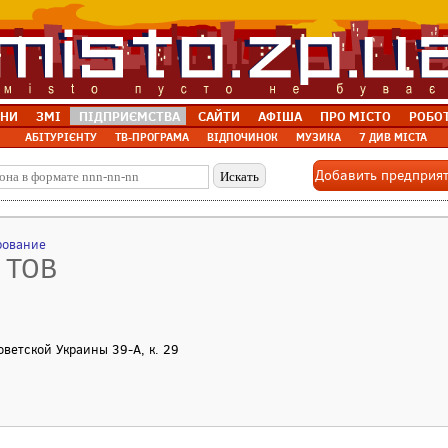
НИ
ЗМІ
ПІДПРИЄМСТВА
САЙТИ
АФІША
ПРО МІСТО
РОБО
АБІТУРІЄНТУ
ТВ-ПРОГРАМА
ВІДПОЧИНОК
МУЗИКА
7 ДИВ МІСТА
Добавить предприя
рование
, ТОВ
Советской Украины 39-А, к. 29