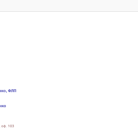
нко, ФЛП
нко
, оф. 103