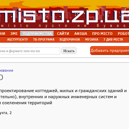
НИ
ЗМІ
ПІДПРИЄМСТВА
САЙТИ
АФІША
ПРО МІСТО
РОБО
АБІТУРІЄНТУ
ТВ-ПРОГРАМА
ВІДПОЧИНОК
МУЗИКА
7 ДИВ МІСТА
Добавить предприя
рование
О
 проектирование коттеджей, жилых и гражданских зданий и
тельно), внутренних и наружных инженерных систем и
и озеленения территорий
ухта, 2