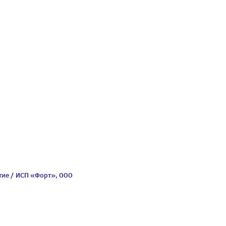
тие / ИСП «Форт», ООО