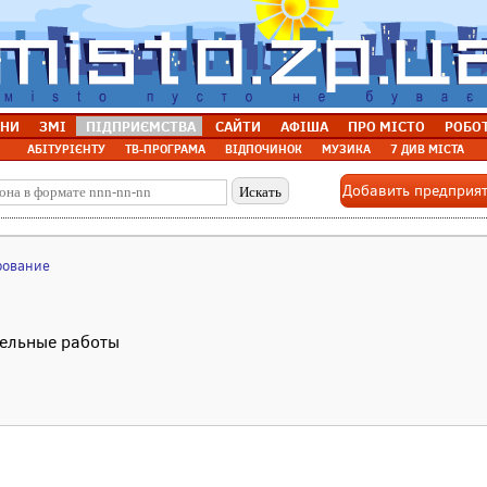
НИ
ЗМІ
ПІДПРИЄМСТВА
САЙТИ
АФІША
ПРО МІСТО
РОБО
АБІТУРІЄНТУ
ТВ-ПРОГРАМА
ВІДПОЧИНОК
МУЗИКА
7 ДИВ МІСТА
Добавить предприя
рование
тельные работы