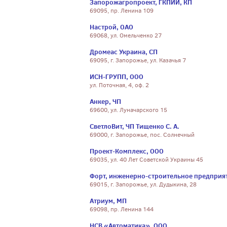
Запорожагропроект, ГКПИИ, КП
69095, пр. Ленина 109
Настрой, ОАО
69068, ул. Омельченко 27
Дромеас Украина, СП
69095, г. Запорожье, ул. Казачья 7
ИСН-ГРУПП, ООО
ул. Поточная, 4, оф. 2
Анкер, ЧП
69600, ул. Луначарского 15
СветлоВит, ЧП Тищенко С. А.
69000, г. Запорожье, пос. Солнечный
Проект-Комплекс, ООО
69035, ул. 40 Лет Советской Украины 45
Форт, инженерно-строительное предприя
69015, г. Запорожье, ул. Дудыкина, 28
Атриум, МП
69098, пр. Ленина 144
НСВ «Автоматика», ООО