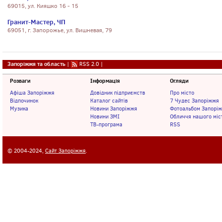
69015, ул. Кияшко 16 - 15
Гранит-Мастер, ЧП
69051, г. Запорожье, ул. Вишневая, 79
Запоріжжя та область
|
RSS 2.0
|
Розваги
Інформація
Огляди
Афіша Запоріжжя
Довідник підприємств
Про місто
Відпочинок
Каталог сайтів
7 Чудес Запоріжжя
Музика
Новини Запоріжжя
Фотоальбом Запорі
Новини ЗМІ
Обличчя нашого міс
ТВ-програма
RSS
© 2004-2024,
Сайт Запоріжжя
.