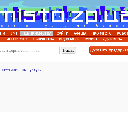
НИ
ЗМІ
ПІДПРИЄМСТВА
САЙТИ
АФІША
ПРО МІСТО
РОБО
АБІТУРІЄНТУ
ТВ-ПРОГРАМА
ВІДПОЧИНОК
МУЗИКА
7 ДИВ МІСТА
Добавить предприя
инвестиционные услуги