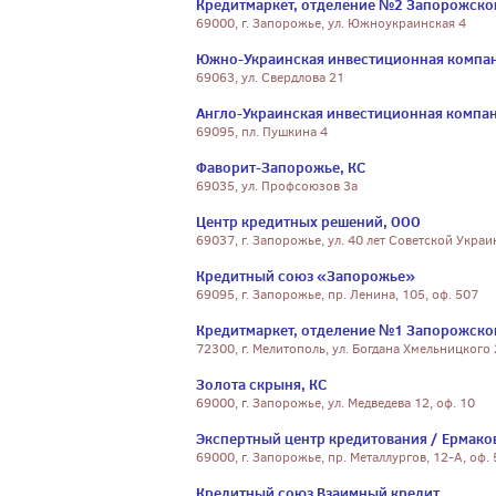
Кредитмаркет, отделение №2 Запорожско
69000, г. Запорожье, ул. Южноукраинская 4
Южно-Украинская инвестиционная компан
69063, ул. Свердлова 21
Англо-Украинская инвестиционная компан
69095, пл. Пушкина 4
Фаворит-Запорожье, КС
69035, ул. Профсоюзов 3а
Центр кредитных решений, ООО
69037, г. Запорожье, ул. 40 лет Советской Украи
Кредитный союз «Запорожье»
69095, г. Запорожье, пр. Ленина, 105, оф. 507
Кредитмаркет, отделение №1 Запорожско
72300, г. Мелитополь, ул. Богдана Хмельницкого
Золота скрыня, КС
69000, г. Запорожье, ул. Медведева 12, оф. 10
Экспертный центр кредитования / Ермаков
69000, г. Запорожье, пр. Металлургов, 12-А, оф. 
Кредитный союз Взаимный кредит