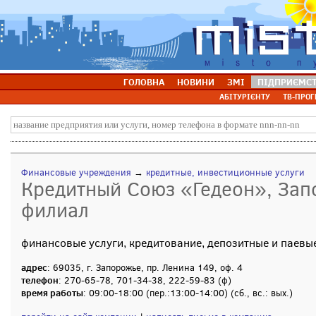
ГОЛОВНА
НОВИНИ
ЗМІ
ПІДПРИЄМС
АБІТУРІЄНТУ
ТВ-ПРОГ
Финансовые учреждения
→
кредитные, инвестиционные услуги
Кредитный Союз «Гедеон», За
филиал
финансовые услуги, кредитование, депозитные и паевы
адрес
: 69035, г. Запорожье, пр. Ленина 149, оф. 4
телефон
: 270-65-78, 701-34-38, 222-59-83 (ф)
время работы
: 09:00-18:00 (пер.:13:00-14:00) (сб., вc.: вых.)