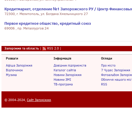
Кредитмаркет, отделение №1 Запорожского РУ / Центр Финансовы
72300, г. Мелитополь, ул. Богдана Хмельницкого 27
Первое кредитное общество, кредитный союз
69006 , пр. Металлургов 24
Запоріжжя та область
|
RSS 2.0
|
Розваги
Інформація
Огляди
Афіша Запоріжжя
Довідник підприємств
Про місто
Відпочинок
Каталог сайтів
7 Чудес Запоріжжя
Музика
Новини Запоріжжя
Фотоальбом Запорі
Новини ЗМІ
Обличчя нашого міс
ТВ-програма
RSS
© 2004-2024,
Сайт Запоріжжя
.