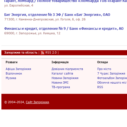
Гарант, ломбард / Полное товарищество «Ломбарда ТОВ «Гарант К
ул. Европейская, 4
Биг Энергия, отделение № 3 ЭФ / Банк «Биг Энергия», ОАО
71300, г. Каменка-Днепровская, ул. Гоголя, 6, оф. 26
Финансы и кредит, отделение № 9 / Банк «Финансы и кредит», АО
69000, г. Запорожье, ул. Кияшка, 12
Запоріжжя та область
|
RSS 2.0
|
Розваги
Інформація
Огляди
Афіша Запоріжжя
Довідник підприємств
Про місто
Відпочинок
Каталог сайтів
7 Чудес Запоріжжя
Музика
Новини Запоріжжя
Фотоальбом Запорі
Новини ЗМІ
Обличчя нашого міс
ТВ-програма
RSS
© 2004-2024,
Сайт Запоріжжя
.