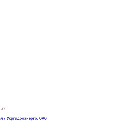
. 37
л / Укргидроэнерго, ОАО