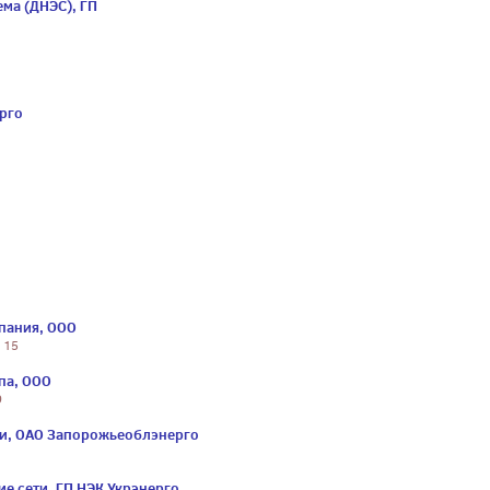
ма (ДНЭС), ГП
рго
пания, ООО
 15
па, ООО
9
и, ОАО Запорожьеоблэнерго
е сети, ГП НЭК Укрэнерго