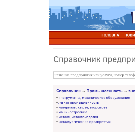
ГОЛОВНА
НОВИ
Справочник предпр
Справочник
Промышленность
эн
→
→
•
инструменты, механическое оборудование
•
легкая промышленность
•
материалы, сырье, вторсырье
•
машиностроение
•
металл, металлоизделия
•
металлургические предприятия