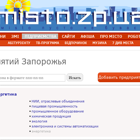
НИ
ЗМІ
ПІДПРИЄМСТВА
САЙТИ
АФІША
ПРО МІСТО
РОБО
АБІТУРІЄНТУ
ТВ-ПРОГРАМА
ВІДПОЧИНОК
МУЗИКА
7 ДИВ МІСТА
иятий Запорожья
Добавить предприя
ергетика
•
НИИ, отраслевые объединения
•
пищевая промышленность
•
промышленное оборудование
•
химическая продукция
•
экология
•
электроника и системы автоматизации
•
энергетика