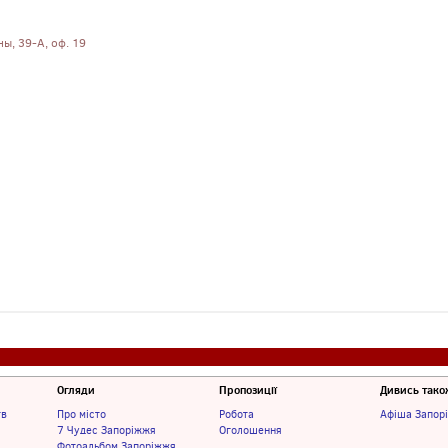
ны, 39-А, оф. 19
Огляди
Пропозиції
Дивись тако
тв
Про місто
Робота
Афіша Запор
7 Чудес Запоріжжя
Оголошення
Фотоальбом Запоріжжя