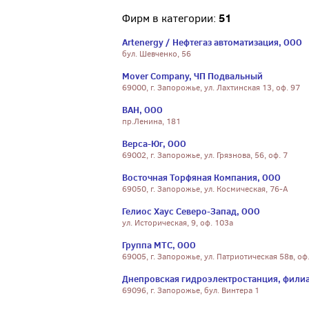
51
Фирм в категории:
Artenergy / Нефтегаз автоматизация, ООО
бул. Шевченко, 56
Mover Company, ЧП Подвальный
69000, г. Запорожье, ул. Лахтинская 13, оф. 97
ВАН, ООО
пр.Ленина, 181
Верса-Юг, ООО
69002, г. Запорожье, ул. Грязнова, 56, оф. 7
Восточная Торфяная Компания, ООО
69050, г. Запорожье, ул. Космическая, 76-А
Гелиос Хаус Северо-Запад, ООО
ул. Историческая, 9, оф. 103а
Группа МТС, ООО
69005, г. Запорожье, ул. Патриотическая 58в, оф
Днепровская гидроэлектростанция, филиа
69096, г. Запорожье, бул. Винтера 1