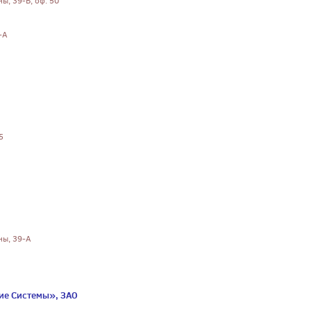
ны, 39-В, оф. 50
-А
5
ны, 39-А
ие Системы», ЗАО