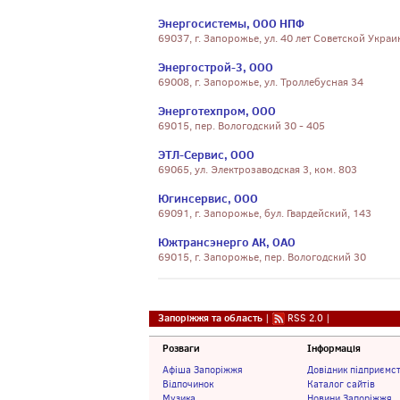
Энергосистемы, ООО НПФ
69037, г. Запорожье, ул. 40 лет Советской Украи
Энергострой-3, ООО
69008, г. Запорожье, ул. Троллебусная 34
Энерготехпром, ООО
69015, пер. Вологодский 30 - 405
ЭТЛ-Сервис, ООО
69065, ул. Электрозаводская 3, ком. 803
Югинсервис, ООО
69091, г. Запорожье, бул. Гвардейский, 143
Южтрансэнерго АК, ОАО
69015, г. Запорожье, пер. Вологодский 30
Запоріжжя та область
|
RSS 2.0
|
Розваги
Інформація
Афіша Запоріжжя
Довідник підприємс
Відпочинок
Каталог сайтів
Музика
Новини Запоріжжя