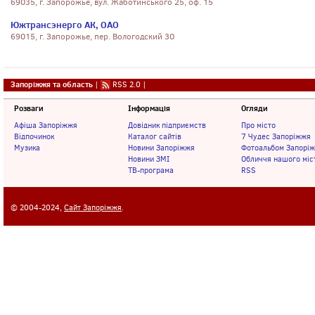
69035, г. Запорожье, вул. Жаботинського 25, оф. 15
Южтрансэнерго АК, ОАО
69015, г. Запорожье, пер. Вологодский 30
Запоріжжя та область
|
RSS 2.0
|
Розваги
Інформація
Огляди
Афіша Запоріжжя
Довідник підприємств
Про місто
Відпочинок
Каталог сайтів
7 Чудес Запоріжжя
Музика
Новини Запоріжжя
Фотоальбом Запорі
Новини ЗМІ
Обличчя нашого міс
ТВ-програма
RSS
© 2004-2024,
Сайт Запоріжжя
.