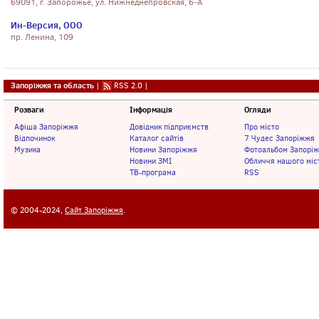
69091, г. Запорожье, ул. Нижнеднепровская, 6-А
Ин-Версия, ООО
пр. Ленина, 109
Запоріжжя та область
|
RSS 2.0
|
Розваги
Інформація
Огляди
Афіша Запоріжжя
Довідник підприємств
Про місто
Відпочинок
Каталог сайтів
7 Чудес Запоріжжя
Музика
Новини Запоріжжя
Фотоальбом Запорі
Новини ЗМІ
Обличчя нашого міс
ТВ-програма
RSS
© 2004-2024,
Сайт Запоріжжя
.