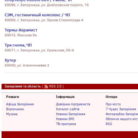
69096, г. Запорожье, ул. Днепровские пороги, 19
СЭМ, гостиничный комплекс / ЧП
69000, г. Запорожье, ул. Героев Сталинграда 4
Термы-Керамист
69015, Минская 9а
Три гнома, ЧП
69071, г. Запорожье, ул. Уральская, 59-А
Хутор
69000, ул. Алюминиевая 2
Запоріжжя та область
|
RSS 2.0
|
Розваги
Інформація
Огляди
Афіша Запоріжжя
Довідник підприємств
Про місто
Відпочинок
Каталог сайтів
7 Чудес Запоріжжя
Музика
Новини Запоріжжя
Фотоальбом Запорі
Новини ЗМІ
Обличчя нашого міс
ТВ-програма
RSS