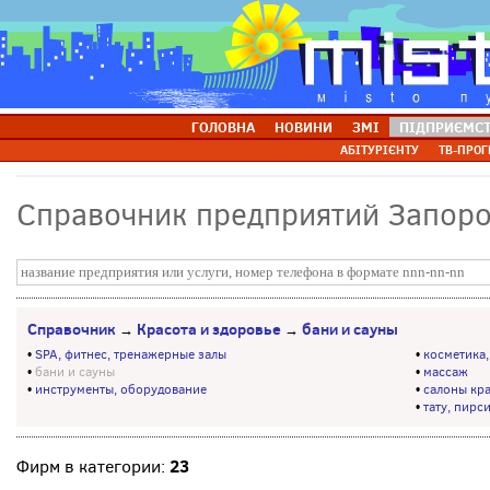
ГОЛОВНА
НОВИНИ
ЗМІ
ПІДПРИЄМС
АБІТУРІЄНТУ
ТВ-ПРОГ
Справочник предприятий Запор
Справочник
Красота и здоровье
бани и сауны
→
→
•
SPA, фитнес, тренажерные залы
•
косметика
•
бани и сауны
•
массаж
•
инструменты, оборудование
•
салоны кр
•
тату, пирс
23
Фирм в категории: