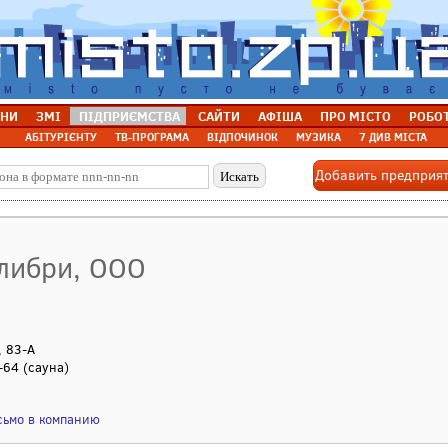
НИ
ЗМІ
ПІДПРИЄМСТВА
САЙТИ
АФІША
ПРО МІСТО
РОБО
АБІТУРІЄНТУ
ТВ-ПРОГРАМА
ВІДПОЧИНОК
МУЗИКА
7 ДИВ МІСТА
Добавить предприя
олибри, ООО
, 83-А
-64 (сауна)
сьмо в компанию