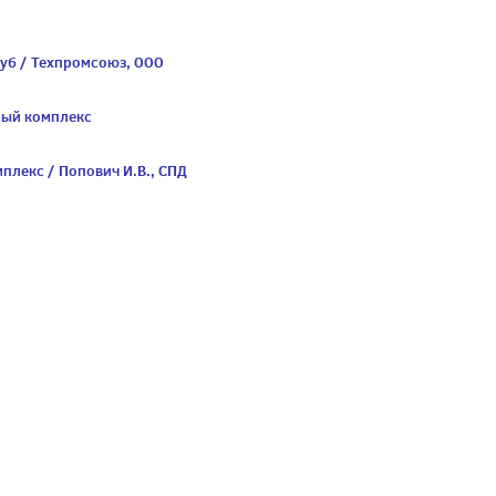
уб / Техпромсоюз, ООО
ный комплекс
плекс / Попович И.В., СПД