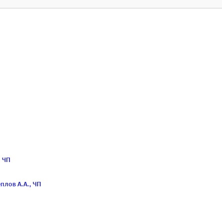
, ЧП
плов А.А., ЧП