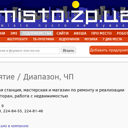
НИ
ЗМІ
ПІДПРИЄМСТВА
САЙТИ
АФІША
ПРО МІСТО
РОБО
АБІТУРІЄНТУ
ТВ-ПРОГРАМА
ВІДПОЧИНОК
МУЗИКА
7 ДИВ МІСТА
Добавить предприя
ятие / Диапазон, ЧП
я станция, мастерская и магазин по ремонту и реализации
сторан, работа с недвижимостью
, 9
0, 224-84-55, 224-81-46
сьмо в компанию