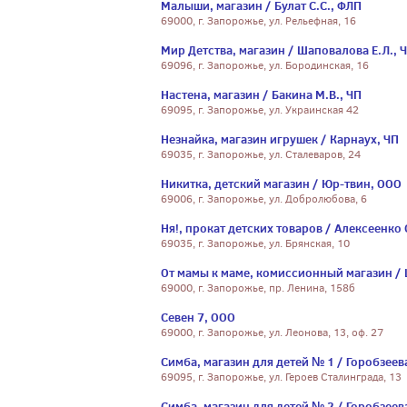
Малыши, магазин / Булат С.С., ФЛП
69000, г. Запорожье, ул. Рельефная, 16
Мир Детства, магазин / Шаповалова Е.Л., 
69096, г. Запорожье, ул. Бородинская, 16
Настена, магазин / Бакина М.В., ЧП
69095, г. Запорожье, ул. Украинская 42
Незнайка, магазин игрушек / Карнаух, ЧП
69035, г. Запорожье, ул. Сталеваров, 24
Никитка, детский магазин / Юр-твин, ООО
69006, г. Запорожье, ул. Добролюбова, 6
Ня!, прокат детских товаров / Алексеенко 
69035, г. Запорожье, ул. Брянская, 10
От мамы к маме, комиссионный магазин / 
69000, г. Запорожье, пр. Ленина, 158б
Севен 7, ООО
69000, г. Запорожье, ул. Леонова, 13, оф. 27
Симба, магазин для детей № 1 / Горобзеев
69095, г. Запорожье, ул. Героев Сталинграда, 13
Симба, магазин для детей № 2 / Горобзеев