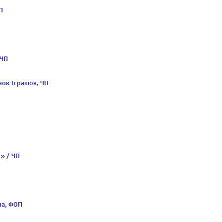
П
 ЧП
нок Iграшок, ЧП
» / ЧП
на, ФОП