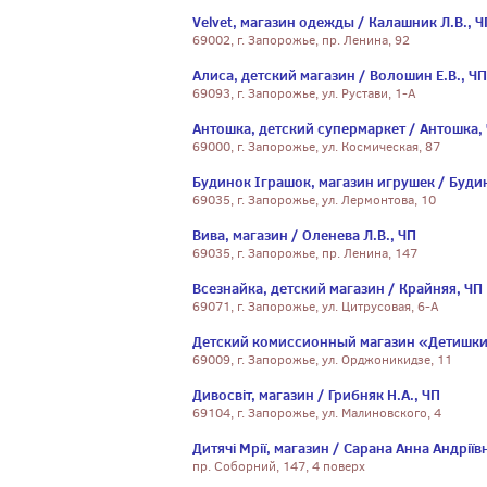
Velvet, магазин одежды / Калашник Л.В., Ч
69002, г. Запорожье, пр. Ленина, 92
Алиса, детский магазин / Волошин Е.В., ЧП
69093, г. Запорожье, ул. Рустави, 1-А
Антошка, детский супермаркет / Антошка,
69000, г. Запорожье, ул. Космическая, 87
Будинок Iграшок, магазин игрушек / Буди
69035, г. Запорожье, ул. Лермонтова, 10
Вива, магазин / Оленева Л.В., ЧП
69035, г. Запорожье, пр. Ленина, 147
Всезнайка, детский магазин / Крайняя, ЧП
69071, г. Запорожье, ул. Цитрусовая, 6-А
Детский комиссионный магазин «Детишки
69009, г. Запорожье, ул. Орджоникидзе, 11
Дивосвіт, магазин / Грибняк Н.А., ЧП
69104, г. Запорожье, ул. Малиновского, 4
Дитячі Мрії, магазин / Сарана Анна Андріїв
пр. Соборний, 147, 4 поверх