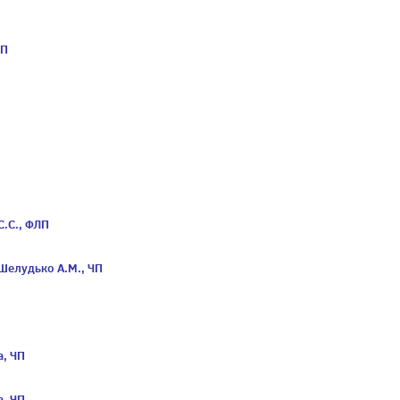
ЧП
С.С., ФЛП
Шелудько А.М., ЧП
а, ЧП
а, ЧП