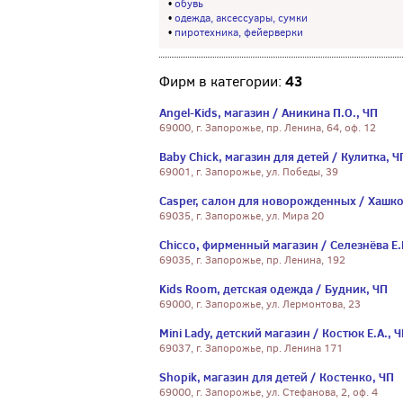
•
обувь
•
одежда, аксессуары, сумки
•
пиротехника, фейерверки
43
Фирм в категории:
Angel-Kids, магазин / Аникина П.О., ЧП
69000, г. Запорожье, пр. Ленина, 64, оф. 12
Baby Chiсk, магазин для детей / Кулитка, Ч
69001, г. Запорожье, ул. Победы, 39
Casper, салон для новорожденных / Хашко
69035, г. Запорожье, ул. Мира 20
Chicco, фирменный магазин / Селезнёва Е.
69035, г. Запорожье, пр. Ленина, 192
Kids Room, детская одежда / Будник, ЧП
69000, г. Запорожье, ул. Лермонтова, 23
Mini Lady, детский магазин / Костюк Е.А., 
69037, г. Запорожье, пр. Ленина 171
Shopik, магазин для детей / Костенко, ЧП
69000, г. Запорожье, ул. Стефанова, 2, оф. 4