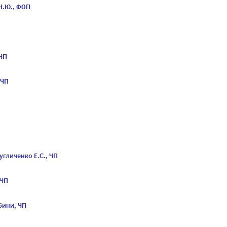
Н.Ю., ФОП
 ЧП
 ЧП
угличенко Е.С., ЧП
 ЧП
бини, ЧП