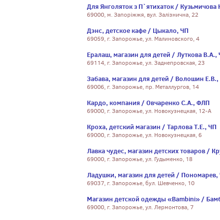
Для Янголяток з П`ятихаток / Кузьмичова 
69000, м. Запоріжжя, вул. Залізнична, 22
Дэнс, детское кафе / Цыкало, ЧП
69059, г. Запорожье, ул. Малиновского, 4
Ералаш, магазин для детей / Луткова В.А.,
69114, г. Запорожье, ул. Заднепровская, 23
Забава, магазин для детей / Волошин Е.В.,
69006, г. Запорожье, пр. Металлургов, 14
Кардо, компания / Овчаренко С.А., ФЛП
69000, г. Запорожье, ул. Новокузнецкая, 12-А
Кроха, детский магазин / Тарлова Т.Е., ЧП
69000, г. Запорожье, ул. Новокузнецкая, 6
Лавка чудес, магазин детских товаров / Кр
69000, г. Запорожье, ул. Гудыменко, 18
Ладушки, магазин для детей / Пономарев,
69037, г. Запорожье, бул. Шевченко, 10
Магазин детской одежды «Bambini» / Бам
69000, г. Запорожье, ул. Лермонтова, 7