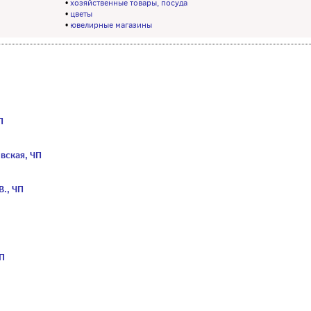
•
хозяйственные товары, посуда
•
цветы
•
ювелирные магазины
П
вская, ЧП
В., ЧП
ЧП