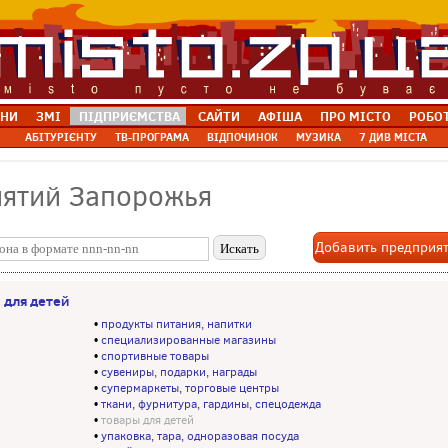
НИ
ЗМІ
ПІДПРИЄМСТВА
САЙТИ
АФІША
ПРО МІСТО
РОБО
АБІТУРІЄНТУ
ТВ-ПРОГРАМА
ВІДПОЧИНОК
МУЗИКА
7 ДИВ МІСТА
иятий Запорожья
Добавить предприя
 для детей
•
продукты питания, напитки
•
специализированные магазины
•
спортивные товары
•
сувениры, подарки, награды
•
супермаркеты, торговые центры
•
ткани, фурнитура, гардины, спецодежда
•
товары для детей
•
упаковка, тара, одноразовая посуда