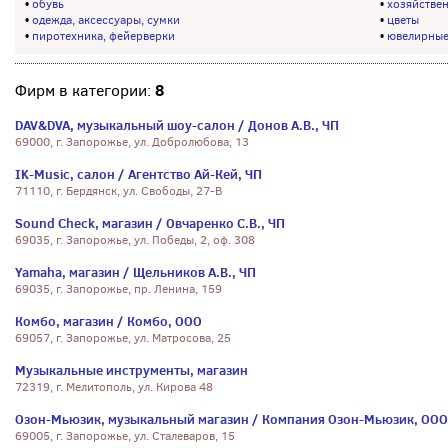
•
обувь
•
хозяйствен
•
одежда, аксессуары, сумки
•
цветы
•
пиротехника, фейерверки
•
ювелирные
8
Фирм в категории:
DAV&DVA, музыкальный шоу-салон / Донов А.В., ЧП
69000, г. Запорожье, ул. Добролюбова, 13
IK-Music, салон / Агентство Ай-Кей, ЧП
71110, г. Бердянск, ул. Свободы, 27-В
Sound Check, магазин / Овчаренко С.В., ЧП
69035, г. Запорожье, ул. Победы, 2, оф. 308
Yamaha, магазин / Щельников А.В., ЧП
69035, г. Запорожье, пр. Ленина, 159
Комбо, магазин / Комбо, ООО
69057, г. Запорожье, ул. Матросова, 25
Музыкальные инструменты, магазин
72319, г. Мелитополь, ул. Кирова 48
Озон-Мьюзик, музыкальный магазин / Компания Озон-Мьюзик, ООО
69005, г. Запорожье, ул. Сталеваров, 15