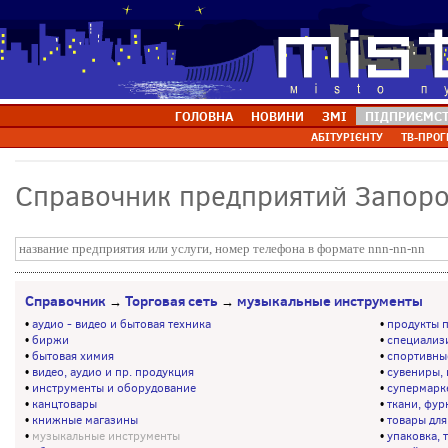
ГОЛОВНА
НОВИНИ
ЗМІ
ПІДПРИЄМС
АБІТУРІЄНТУ
ТВ-ПРОГ
Справочник предприятий Запор
Справочник
Торговая сеть
музыкальные инструменты
→
→
•
аудио - видео и бытовая техника
•
продукты п
•
биржи
•
специализ
•
бытовая химия
•
спортивны
•
видео, аудио и пр. продукция
•
сувениры, 
•
инструменты и оборудование
•
супермарк
•
канцтовары
•
ткани, фур
•
книжные магазины
•
товары для
•
музыкальные инструменты
•
упаковка, 