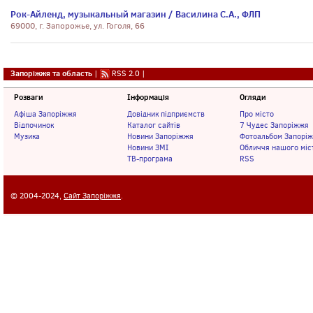
Рок-Айленд, музыкальный магазин / Василина С.А., ФЛП
69000, г. Запорожье, ул. Гоголя, 66
Запоріжжя та область
|
RSS 2.0
|
Розваги
Інформація
Огляди
Афіша Запоріжжя
Довідник підприємств
Про місто
Відпочинок
Каталог сайтів
7 Чудес Запоріжжя
Музика
Новини Запоріжжя
Фотоальбом Запорі
Новини ЗМІ
Обличчя нашого міс
ТВ-програма
RSS
© 2004-2024,
Сайт Запоріжжя
.